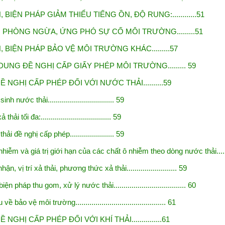
BIỆN PHÁP GIẢM THIỂU TIẾNG ỒN, ĐỘ RUNG:............51
PHÒNG NGỪA, ỨNG PHÓ SỰ CỐ MÔI TRƯỜNG.........51
 BIỆN PHÁP BẢO VỆ MÔI TRƯỜNG KHÁC.........57
UNG ĐỀ NGHỊ CẤP GIẤY PHÉP MÔI TRƯỜNG......... 59
 NGHỊ CẤP PHÉP ĐỐI VỚI NƯỚC THẢI..........59
nh nước thải................................. 59
ải tối đa:................................... 59
i đề nghị cấp phép...................... 59
nhiễm và giá trị giới hạn của các chất ô nhiễm theo dòng nước
thải...
̣n, vị trí xả thải, phương thức xả thải......................... 59
iện pháp thu gom, xử lý nước thải.................................... 60
̀ bảo vệ môi trường............................................. 61
NGHỊ CẤP PHÉP ĐỐI VỚI KHÍ THẢI...............61