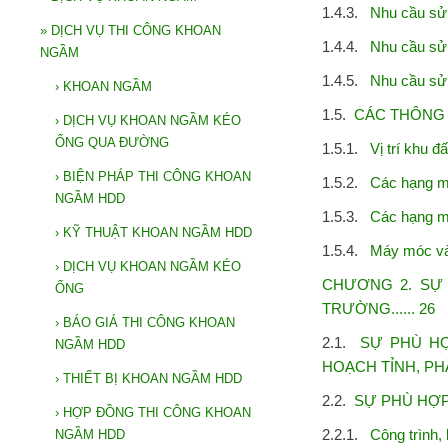
1.4.3.
Nhu cầu sử dụn
»
DỊCH VỤ THI CÔNG KHOAN
1.4.4.
Nhu cầu sử dụn
NGẦM
1.4.5.
Nhu cầu sử dụ
›
KHOAN NGẦM
1.5.
CÁC THÔNG TIN
›
DỊCH VỤ KHOAN NGẦM KÉO
ỐNG QUA ĐƯỜNG
1.5.1.
Vị trí khu đất n
›
BIỆN PHÁP THI CÔNG KHOAN
1.5.2.
Các hạng mục 
NGẦM HDD
1.5.3.
Các hạng mục
›
KỸ THUẬT KHOAN NGẦM HDD
1.5.4.
Máy móc và thiế
›
DỊCH VỤ KHOAN NGẦM KÉO
CHƯƠNG 2. SỰ
ỐNG
TRƯỜNG...... 26
›
BÁO GIÁ THI CÔNG KHOAN
2.1.
SỰ PHÙ HỢ
NGẦM HDD
HOẠCH TỈNH, PHÂ
›
THIẾT BỊ KHOAN NGẦM HDD
2.2.
SỰ PHÙ HỢP 
›
HỢP ĐỒNG THI CÔNG KHOAN
2.2.1.
Công trình,
NGẦM HDD