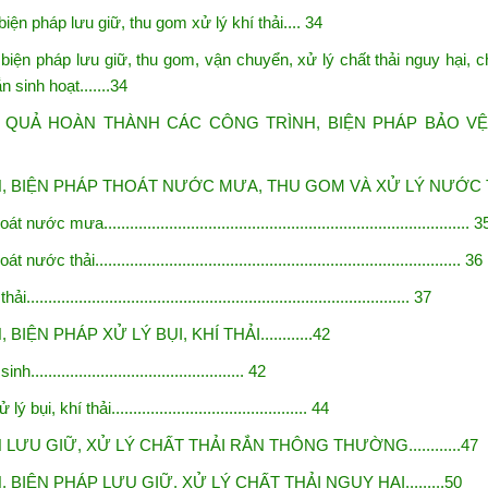
biện pháp lưu giữ, thu gom xử lý khí thải.... 34
 biện pháp lưu giữ, thu gom, vận chuyển, xử lý chất thải nguy
hại, c
n sinh hoạt.......34
T QUẢ HOÀN THÀNH CÁC CÔNG TRÌNH, BIỆN PHÁP
BẢO V
, BIỆN PHÁP THOÁT NƯỚC MƯA, THU GOM VÀ XỬ LÝ
NƯỚC THẢ
nước mưa.................................................................................... 3
nước thải.................................................................................... 36
........................................................................................ 37
IỆN PHÁP XỬ LÝ BỤI, KHÍ THẢI............42
................................................ 42
 bụi, khí thải............................................. 44
LƯU GIỮ, XỬ LÝ CHẤT THẢI RẮN THÔNG THƯỜNG............47
BIỆN PHÁP LƯU GIỮ, XỬ LÝ CHẤT THẢI NGUY HẠI.........50