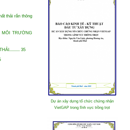
hất thải rắn thông
Ệ MÔI TRƯỜNG
I......... 35
5
Dự án xây dựng tổ chức chứng nhận
VietGAP trong lĩnh vực trồng trọt