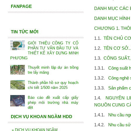
FANPAGE
DANH MỤC CÁC BẢNG.......
DANH MỤC HÌNH ẢNH........
CHƯƠNG 1. THÔNG TIN
TIN TỨC MỚI
1.1.
TÊN CHỦ CƠ SỞ.....
GIỚI THIỆU CÔNG TY CỔ
1.2.
TÊN CƠ SỞ..........
PHẦN TƯ VẤN ĐẦU TƯ VÀ
THIẾT KẾ XÂY DỰNG MINH
1.3.
CÔNG SUẤT, 
PHƯƠNG
Thuyết minh lập dự án trồng
1.3.1.
Công suất hoạt
tre lấy măng
1.3.2.
Công nghệ sản 
Thành phần hồ sơ quy hoạch
1.3.3.
Sản phẩm của cơ
chi tiết 1/500 năm 2025
1.4.
NGUYÊN LIỆ
Báo cáo đề xuất cấp giấy
phép môi trường nhà máy
NGUỒN CUNG CẤP 
dệt
1.4.1.
Nhu cầu nguyên 
DỊCH VỤ KHOAN NGẦM HDD
1.4.2.
Nhu cầu sử du
»
DỊCH VỤ KHOAN NGẦM