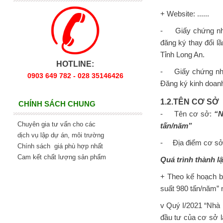
+ Website: ......
- Giấy chứng nhận
đăng ký thay đổi l
Tỉnh Long An.
HOTLINE:
- Giấy chứng nhận
0903 649 782 - 028 35146426
Đăng ký kinh doanh
1.2.TÊN CƠ SỞ
CHÍNH SÁCH CHUNG
- Tên cơ sở:
“N
Chuyên gia tư vấn cho các
tấn/năm”
dịch vụ lập dự án, môi trường
- Địa điểm cơ sở
Chính sách giá phù hợp nhất
Cam kết chất lượng sản phẩm
Quá trình thành lâ
+ Theo kế hoạch b
suất 980 tấn/năm” 
v Quý I/2021 “Nha
đầu tư của cơ sở 