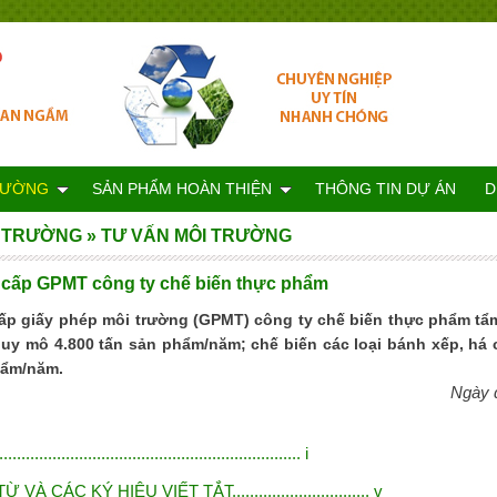
RƯỜNG
SẢN PHẨM HOÀN THIỆN
THÔNG TIN DỰ ÁN
D
 TRƯỜNG
»
TƯ VẤN MÔI TRƯỜNG
 cấp GPMT công ty chế biến thực phẩm
ấp giấy phép môi trường (GPMT) công ty chế biến thực phẩm tẩm b
quy mô 4.800 tấn sản phẩm/năm; chế biến các loại bánh xếp, há
hẩm/năm.
Ngày 
............................................................. i
 CÁC KÝ HIỆU VIẾT TẮT............................... v