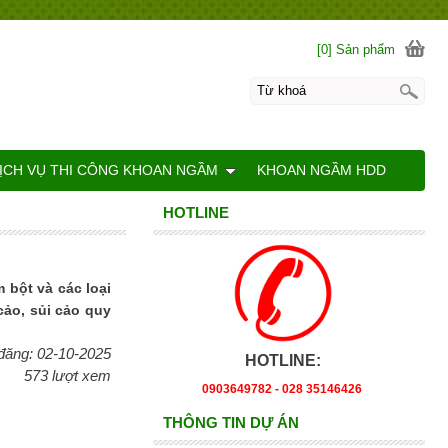
[0] Sản phẩm
ỊCH VỤ THI CÔNG KHOAN NGẦM
KHOAN NGẦM HDD
HOTLINE
ột và các loại
 cảo, sủi cảo quy
đăng: 02-10-2025
HOTLINE:
573 lượt xem
0903649782 - 028 35146426
THÔNG TIN DỰ ÁN