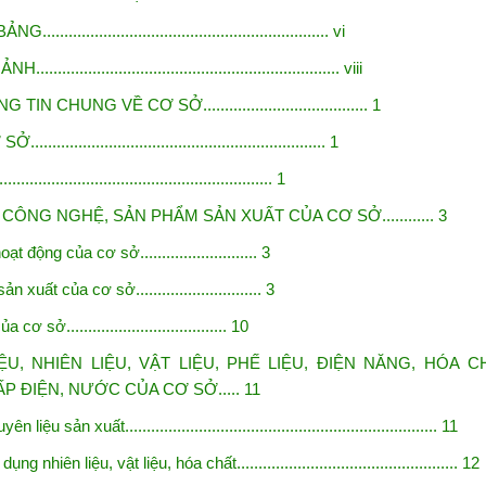
........................................................... vi
.............................................................. viii
 CHUNG VỀ CƠ SỞ...................................... 1
............................................................... 1
....................................................... 1
CÔNG NGHỆ, SẢN PHẨM SẢN XUẤT CỦA CƠ SỞ............ 3
 động của cơ sở........................... 3
xuất của cơ sở............................. 3
 sở..................................... 10
U, NHIÊN LIỆU, VẬT LIỆU, PHẾ LIỆU, ĐIỆN NĂNG, HÓA
C
ĐIỆN, NƯỚC CỦA CƠ SỞ..... 11
liệu sản xuất........................................................................ 11
̣ng nhiên liệu, vật liệu, hóa chất................................................... 12