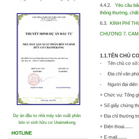
4.4.2.
Yêu cầu bảo
thông thường, chất t
6.3.
KINH PHÍ T
CHƯƠNG 7. CAM KẾ
1.1.TÊN CHỦ CƠ
- Tên chủ cơ sở: 
- Địa chỉ văn phòn
- Người đại diện th
+ Chức vụ: Tổng gi
+ Số giấy chứng th
+ Địa chỉ thường tru
Dự án đầu tư nhà máy sản xuất phân
bón vi sinh hữu cơ Uraimekong
+ Điện thoại.......
HOTLINE
+ E-mail........