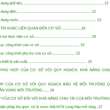
g phế liệu................................................................................... 12
g điện............................................................................ 12
ng nước............................................................................... 13
 KHÁC LIÊN QUAN ĐẾN CƠ SỞ.....................18
ơi thực hiện cơ sở.......................................................... 18
công trình của cơ sở......................................... 19
 công trình phụ trợ của cơ sở........................ 22
t bị sản xuất...................................
.......................... 25
 PHÙ HỢP CỦA CƠ SỞ VỚI QUY HOẠCH, KHẢ NĂNG
CHỊ
P CỦA CƠ SỞ VỚI QUY HOẠCH BẢO VỆ MÔI TRƯỜNG
Q
N VÙNG MÔI TRƯỜNG....... 26
CỦA CƠ SỞ ĐỐI VỚI KHẢ NĂNG CHỊU TẢI CỦA MÔI
TRƯỜNG....
 biện pháp thu gom, xử lý nước thải KCN Long Hậu mở rộng...27