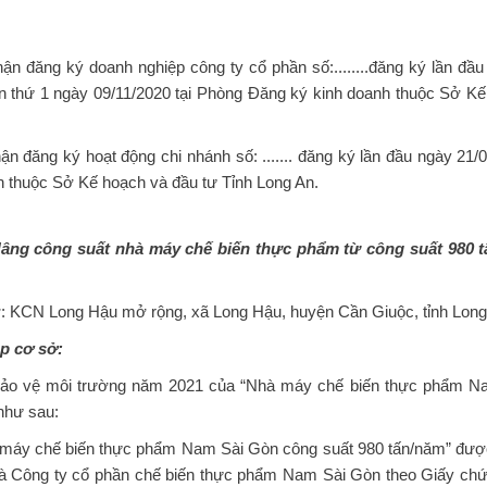
 đăng ký doanh nghiệp công ty cổ phần số:........đăng ký lần đầ
ần thứ 1 ngày 09/11/2020 tại Phòng Đăng ký kinh doanh thuộc Sở Kế
 đăng ký hoạt động chi nhánh số: ....... đăng ký lần đầu ngày 21/
 thuộc Sở Kế hoạch và đầu tư Tỉnh Long An.
âng công suất nhà máy chế biến thực phẩm từ công suất 980 t
: KCN Long Hậu mở rộng, xã Long Hậu, huyện Cần Giuộc, tỉnh Lon
̣p cơ sở:
ảo vệ môi trường năm 2021 của “Nhà máy chế biến thực phẩm Na
như sau:
̀ máy chế biến thực phẩm Nam Sài Gòn công suất 980 tấn/năm” đư
là Công ty cổ phần chế biến thực phẩm Nam Sài Gòn theo Giấy chứ