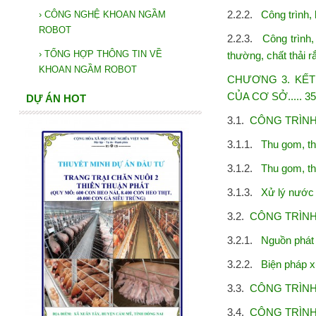
2.2.2.
Công trình, 
›
CÔNG NGHỆ KHOAN NGẦM
ROBOT
2.2.3.
Công trình,
›
TỔNG HỢP THÔNG TIN VỀ
thường, chất thải rắ
KHOAN NGẦM ROBOT
CHƯƠNG 3. KẾ
CỦA CƠ SỞ..... 35
DỰ ÁN HOT
3.1.
CÔNG TRÌNH
3.1.1.
Thu gom, thoát 
3.1.2.
Thu gom, thoát 
3.1.3.
Xử lý nước thải
3.2.
CÔNG TRÌNH, B
3.2.1.
Nguồn phát sinh.
3.2.2.
Biện pháp xử lý
3.3.
CÔNG TRÌNH 
3.4.
CÔNG TRÌNH, 