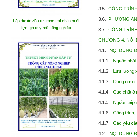
3.5.
CÔNG TRÌNH, 
3.6.
PHƯƠNG ÁN 
Lập dự án đầu tư trang trại chăn nuôi
lợn, gà quy mô công nghiệp
3.7.
CÔNG TRÌNH,
CHƯƠNG 4. NỘI D
4.1.
NỘI DUNG ĐỀ
4.1.1.
Nguồn phát si
4.1.2.
Lưu lượng xả th
4.1.3.
Dòng nước thả
4.1.4.
Các chất ô 
4.1.5.
Nguồn tiếp nhâ
4.1.6.
Công trình, b
4.1.7.
Các yêu cầu vê
4.2.
NỘI DUNG ĐỀ 