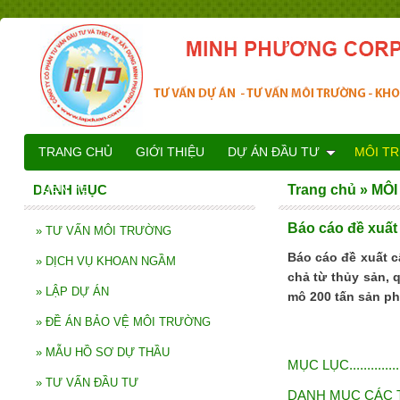
TRANG CHỦ
GIỚI THIỆU
DỰ ÁN ĐẦU TƯ
MÔI T
LIÊN HỆ
DANH MỤC
Trang chủ
»
MÔI
Báo cáo đề xuất
»
TƯ VẤN MÔI TRƯỜNG
Báo cáo đề xuất c
»
DỊCH VỤ KHOAN NGẦM
chả từ thủy sản, 
»
LẬP DỰ ÁN
mô 200 tấn sản p
»
ĐỀ ÁN BẢO VỆ MÔI TRƯỜNG
»
MẪU HỒ SƠ DỰ THẦU
MỤC LỤC.....................
»
TƯ VẤN ĐẦU TƯ
DANH MỤC CÁC TỪ VÀ