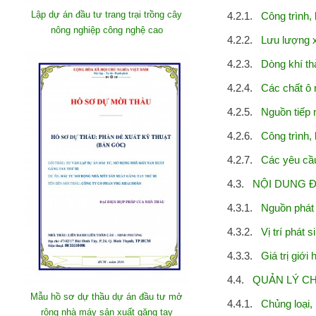
Lập dự án đầu tư trang trại trồng cây
4.2.1.
Công trình, b
nông nghiệp công nghệ cao
4.2.2.
Lưu lượng xả kh
4.2.3.
Dòng khí thải
4.2.4.
Các chất ô n
4.2.5.
Nguồn tiếp nh
4.2.6.
Công trình, bi
4.2.7.
Các yêu cầu v
4.3.
NỘI DUNG Đ
4.3.1.
Nguồn phát sinh
4.3.2.
Vị trí phát sin
4.3.3.
Giá trị giới h
4.4.
QUẢN LÝ CHẤ
Mẫu hồ sơ dự thầu dự án đầu tư mở
4.4.1.
Chủng loại, k
rộng nhà máy sản xuất găng tay