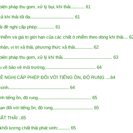
iện pháp thu gom, xử lý bụi, khí thải............ 61
í thải tối đa..................................... 61
 đề nghị cấp phép:.............. 61
hiễm và giá trị giới hạn của các chất ô nhiễm theo dòng khí thải
.... 6
ận, vị trí xả thải, phương thức xả thải............... 62
ện pháp thu gom, xử lý khí thải.......................................... 63
ề bảo vệ môi trường........................................... 64
Ề NGHỊ CẤP PHÉP ĐỐI VỚI TIẾNG ỒN, ĐỘ RUNG ....64
................................................... 64
h tiếng ồn, độ rung............................................. 65
ạn đối với tiếng ồn, độ rung.................................. 65
T THẢI ..65
hối lượng chất thải phát sinh:.......... 65