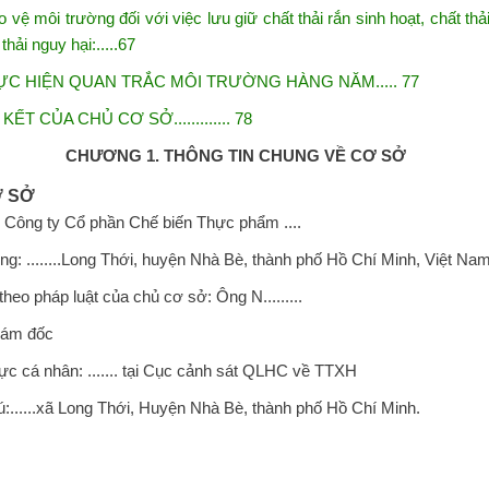
 vệ môi trường đối với việc lưu giữ chất thải rắn sinh hoạt, chất
thả
hải nguy hại:.....67
HỰC HIỆN QUAN TRẮC MÔI TRƯỜNG HÀNG NĂM..... 77
T CỦA CHỦ CƠ SỞ............. 78
CHƯƠNG 1. THÔNG TIN CHUNG VỀ CƠ SỞ
 SỞ
Công ty Cổ phần Chế biến Thực phẩm ....
g: ........Long Thới, huyện Nhà Bè, thành phố Hồ Chí Minh, Việt Nam
eo pháp luật của chủ cơ sở: Ông N.........
ám đốc
ực cá nhân: ....... tại Cục cảnh sát QLHC về TTXH
́:......xã Long Thới, Huyện Nhà Bè, thành phố Hồ Chí Minh.