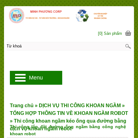
[0] Sản phẩm
Menu
Trang chủ
»
DỊCH VỤ THI CÔNG KHOAN NGẦM
»
TỔNG HỢP THÔNG TIN VỀ KHOAN NGẦM ROBOT
»
Thi công khoan ngầm kéo ống qua đường bằng
Thi công lắp đặt đường ống ngầm bằng công nghệ
dịch vụ khoan ngầm robot
khoan robot