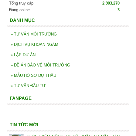
Tổng truy cập
2,903,270
Đang online
3
DANH MỤC
»
TƯ VẤN MÔI TRƯỜNG
»
DỊCH VỤ KHOAN NGẦM
»
LẬP DỰ ÁN
»
ĐỀ ÁN BẢO VỆ MÔI TRƯỜNG
»
MẪU HỒ SƠ DỰ THẦU
»
TƯ VẤN ĐẦU TƯ
FANPAGE
TIN TỨC MỚI