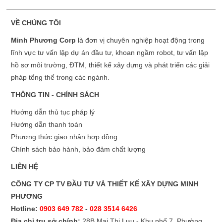
VỀ CHÚNG TÔI
Minh Phương Corp
là đơn vị chuyên nghiệp hoạt động trong
lĩnh vực tư vấn lập dự án đầu tư, khoan ngầm robot, tư vấn lập
hồ sơ môi trường, ĐTM, thiết kế xây dựng và phát triển các giải
pháp tổng thể trong các ngành.
THÔNG TIN - CHÍNH SÁCH
Hướng dẫn thủ tục pháp lý
Hướng dẫn thanh toán
Phương thức giao nhận hợp đồng
Chính sách bảo hành, bảo đảm chất lượng
LIÊN HỆ
CÔNG TY CP TV ĐẦU TƯ VÀ THIẾT KẾ XÂY DỰNG MINH
PHƯƠNG
Hotline:
0903 649 782
-
028 3514 6426
Địa chỉ trụ sở chính:
28B Mai Thị Lựu - Khu phố 7, Phường