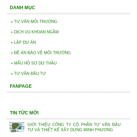
DANH MỤC
»
TƯ VẤN MÔI TRƯỜNG
»
DỊCH VỤ KHOAN NGẦM
»
LẬP DỰ ÁN
»
ĐỀ ÁN BẢO VỆ MÔI TRƯỜNG
»
MẪU HỒ SƠ DỰ THẦU
»
TƯ VẤN ĐẦU TƯ
FANPAGE
TIN TỨC MỚI
GIỚI THIỆU CÔNG TY CỔ PHẦN TƯ VẤN ĐẦU
TƯ VÀ THIẾT KẾ XÂY DỰNG MINH PHƯƠNG