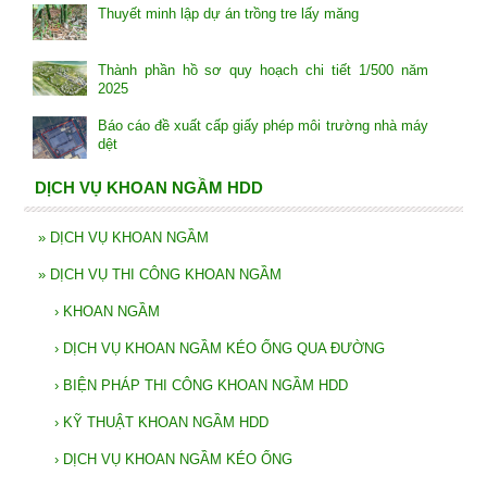
Thuyết minh lập dự án trồng tre lấy măng
Thành phần hồ sơ quy hoạch chi tiết 1/500 năm
2025
Báo cáo đề xuất cấp giấy phép môi trường nhà máy
dệt
DỊCH VỤ KHOAN NGẦM HDD
»
DỊCH VỤ KHOAN NGẦM
»
DỊCH VỤ THI CÔNG KHOAN NGẦM
›
KHOAN NGẦM
›
DỊCH VỤ KHOAN NGẦM KÉO ỐNG QUA ĐƯỜNG
›
BIỆN PHÁP THI CÔNG KHOAN NGẦM HDD
›
KỸ THUẬT KHOAN NGẦM HDD
›
DỊCH VỤ KHOAN NGẦM KÉO ỐNG