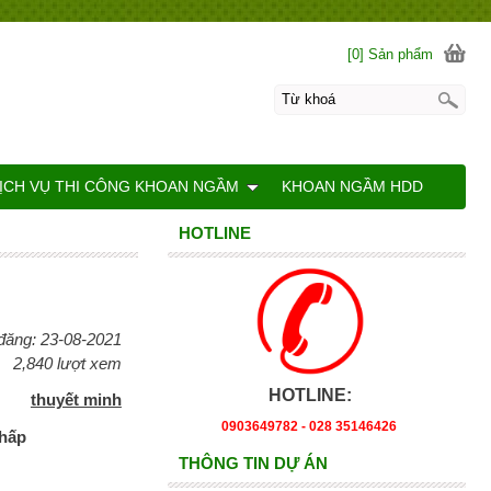
[0] Sản phẩm
ỊCH VỤ THI CÔNG KHOAN NGẦM
KHOAN NGẦM HDD
HOTLINE
đăng: 23-08-2021
2,840 lượt xem
HOTLINE:
thuyết minh
0903649782 - 028 35146426
thấp
THÔNG TIN DỰ ÁN