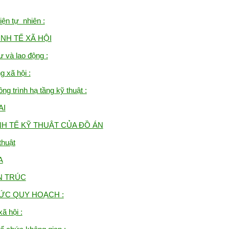
iện tự nhiên :
INH TẾ XÃ HỘI
ư và lao động :
g xã hội :
ng trình hạ tầng kỹ thuật :
AI
NH TẾ KỸ THUẬT CỦA ĐỒ ÁN
huật
A
N TRÚC
HỨC QUY HOẠCH :
xã hội :