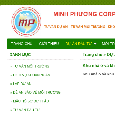
TRANG CHỦ
GIỚI THIỆU
DỰ ÁN ĐẦU TƯ
MÔI T
LIÊN HỆ
DANH MỤC
Trang chủ
»
DỰ 
Khu nhà ở và kh
»
TƯ VẤN MÔI TRƯỜNG
Khu nhà ở và khu
»
DỊCH VỤ KHOAN NGẦM
»
LẬP DỰ ÁN
»
ĐỀ ÁN BẢO VỆ MÔI TRƯỜNG
»
MẪU HỒ SƠ DỰ THẦU
»
TƯ VẤN ĐẦU TƯ