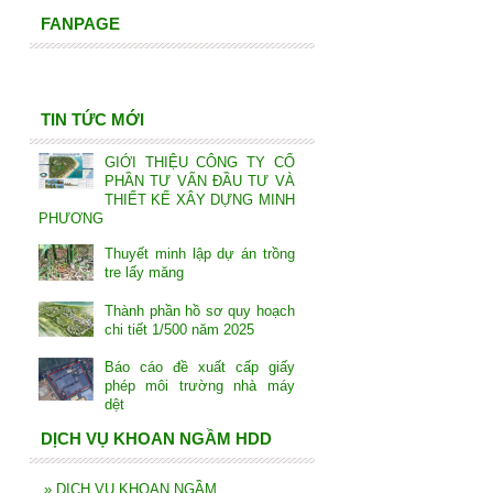
FANPAGE
TIN TỨC MỚI
GIỚI THIỆU CÔNG TY CỔ
PHẦN TƯ VẤN ĐẦU TƯ VÀ
THIẾT KẾ XÂY DỰNG MINH
PHƯƠNG
Thuyết minh lập dự án trồng
tre lấy măng
Thành phần hồ sơ quy hoạch
chi tiết 1/500 năm 2025
Báo cáo đề xuất cấp giấy
phép môi trường nhà máy
dệt
DỊCH VỤ KHOAN NGẦM HDD
»
DỊCH VỤ KHOAN NGẦM