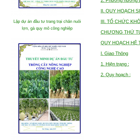
2. Phương hướng t
II. QUY HOẠCH 
III. TỔ CHỨC K
Lập dự án đầu tư trang trại chăn nuôi
lợn, gà quy mô công nghiệp
CHƯƠNG THỨ T
QUY HOẠCH HỆ 
I. Giao Thông
1. Hiện trạng :
2. Quy hoạch :