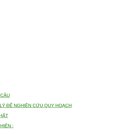
 CẦU
P LÝ ĐỂ NGHIÊN CỨU QUY HOẠCH
HẤT
HIÊN :