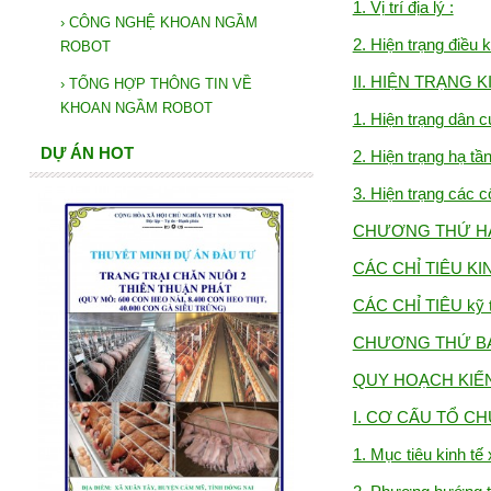
1. Vị trí địa lý :
›
CÔNG NGHỆ KHOAN NGẦM
2. Hiện trạng điều k
ROBOT
II. HIỆN TRẠNG K
›
TỔNG HỢP THÔNG TIN VỀ
KHOAN NGẦM ROBOT
1. Hiện trạng dân c
DỰ ÁN HOT
2. Hiện trạng hạ tần
3. Hiện trạng các cô
CHƯƠNG THỨ H
CÁC CHỈ TIÊU KI
CÁC CHỈ TIÊU kỹ t
CHƯƠNG THỨ B
QUY HOẠCH KIẾ
I. CƠ CẤU TỔ C
1. Mục tiêu kinh tế 