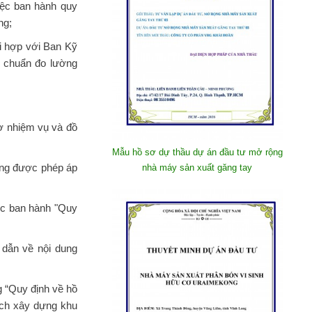
ệc ban hành quy
ng;
ối hợp với Ban Kỹ
u chuẩn đo lường
ơ nhiệm vụ và đồ
Mẫu hồ sơ dự thầu dự án đầu tư mở rộng
ựng được phép áp
nhà máy sản xuất găng tay
ệc ban hành "Quy
dẫn về nội dung
 “Quy định về hồ
ạch xây dựng khu