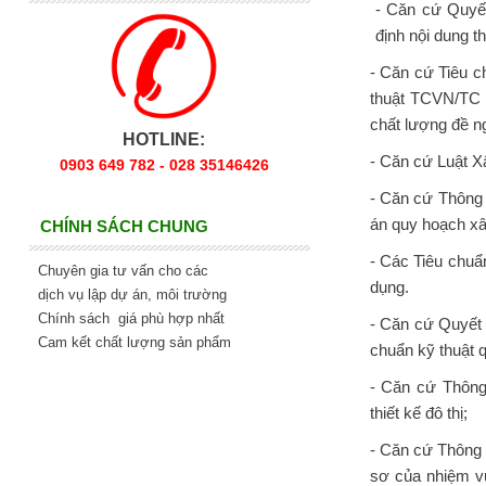
- Căn cứ Quyế
định nội dung t
- Căn cứ Tiêu c
thuật TCVN/TC 2
chất lượng đề n
HOTLINE:
- Căn cứ Luật 
0903 649 782 - 028 35146426
- Căn cứ Thông
án quy hoạch xâ
CHÍNH SÁCH CHUNG
- Các Tiêu chu
Chuyên gia tư vấn cho các
dụng.
dịch vụ lập dự án, môi trường
Chính sách giá phù hợp nhất
- Căn cứ Quyế
Cam kết chất lượng sản phẩm
chuẩn kỹ thuật
- Căn cứ Thôn
thiết kế đô thị;
- Căn cứ Thông
sơ của nhiệm v