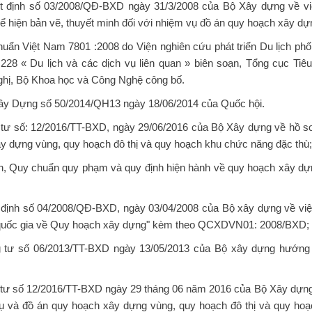
t định số 03/2008/QĐ-BXD ngày 31/3/2008 của Bộ Xây dựng về vi
hể hiện bản vẽ, thuyết minh đối với nhiệm vụ đồ án quy hoạch xây dự
huẩn Việt Nam 7801 :2008 do Viện nghiên cứu phát triển Du lịch ph
28 « Du lịch và các dịch vụ liên quan » biên soạn, Tổng cục Tiê
ghị, Bộ Khoa học và Công Nghệ công bố.
Xây Dựng số 50/2014/QH13 ngày 18/06/2014 của Quốc hội.
 tư số: 12/2016/TT-BXD, ngày 29/06/2016 của Bộ Xây dựng về hồ s
y dựng vùng, quy hoạch đô thị và quy hoạch khu chức năng đặc thù;
ẩn, Quy chuẩn quy phạm và quy định hiện hành về quy hoạch xây d
t định số 04/2008/QĐ-BXD, ngày 03/04/2008 của Bộ xây dựng về vi
 quốc gia về Quy hoạch xây dựng" kèm theo QCXDVN01: 2008/BXD;
g tư số 06/2013/TT-BXD ngày 13/05/2013 của Bộ xây dựng hướng 
 tư số 12/2016/TT-BXD ngày 29 tháng 06 năm 2016 của Bộ Xây dựng
ụ và đồ án quy hoạch xây dựng vùng, quy hoạch đô thị và quy ho