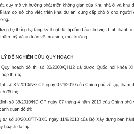
hất, quy mô và hướng phát triển không gian của Khu nhà ở và khu 
ể làm cơ sở cho việc triển khai dự án, cung cấp chỗ ở cho người 
ương.
ng hệ thống hạ tầng ký thuật đô thị đảm bảo cho việc hình thành 
; thẩm mỹ và an toàn về môi sinh, môi trường.
 LÝ ĐỂ NGHIÊN CỨU QUY HOẠCH
 Quy hoạch đô thị số 30/2009/QH12 đã được Quốc hội khóa XI
ỳ họp thứ 5;
định số 37/2010/NĐ-CP ngày 07/4/2010 của Chính phủ về lập, thẩm đ
ch đô thị;
định số 38/2010/NĐ-CP ngày 07 tháng 4 năm 2010 của Chính phủ 
 cảnh quan đô thị;
g tư số 10/2010/TT-BXD ngày 11/8/2010 của Bộ Xây dựng ban hàn
uy hoạch đô thị.