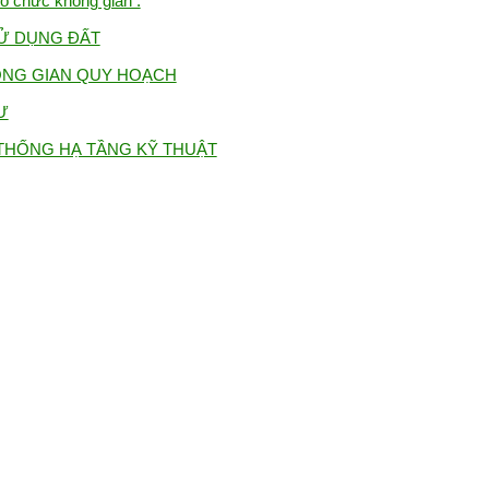
ổ chức không gian :
SỬ DỤNG ĐẤT
HÔNG GIAN QUY HOẠCH
Ư
THỐNG HẠ TẦNG KỸ THUẬT