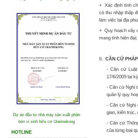
+ Xác định tính c
có thu nhập thấp đ
làm việc tại địa ph
+ Quy hoạch xây dự
mang tính hiện đại
II.
CĂN CỨ PHÁP
- Căn cứ Luật
17/6/2009 tại k
- Căn cứ Nghị 
quản lý quy hoạ
- Căn cứ Nghị 
gian, kiến trúc,
Dự án đầu tư nhà máy sản xuất phân
bón vi sinh hữu cơ Uraimekong
- Căn cứ Thôn
của từng loại q
HOTLINE