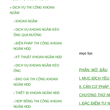
»
DỊCH VỤ THI CÔNG KHOAN
NGẦM
›
KHOAN NGẦM
›
DỊCH VỤ KHOAN NGẦM KÉO
ỐNG QUA ĐƯỜNG
›
BIỆN PHÁP THI CÔNG KHOAN
NGẦM HDD
mục lục
›
KỸ THUẬT KHOAN NGẦM HDD
›
DỊCH VỤ KHOAN NGẦM KÉO
PHẦN MỞ ĐẦU
ỐNG
I. MỤC ĐÍCH YÊU
›
BÁO GIÁ THI CÔNG KHOAN
NGẦM HDD
II. CĂN CỨ PHÁ
›
THIẾT BỊ KHOAN NGẦM HDD
CHƯƠNG THỨ N
›
HỢP ĐỒNG THI CÔNG KHOAN
I. ĐẶC ĐIỂM TỰ N
NGẦM HDD