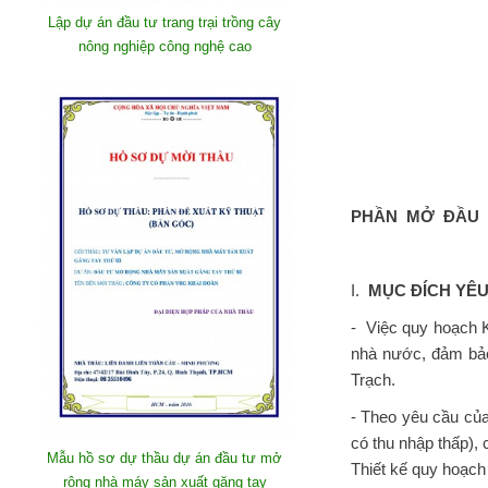
Lập dự án đầu tư trang trại trồng cây
nông nghiệp công nghệ cao
PHẦN MỞ ĐẦU
I.
MỤC ĐÍCH YÊ
- Việc quy hoạch K
nhà nước, đảm bảo
Trạch.
- Theo yêu cầu củ
có thu nhập thấp),
Mẫu hồ sơ dự thầu dự án đầu tư mở
Thiết kế quy hoạch
rộng nhà máy sản xuất găng tay