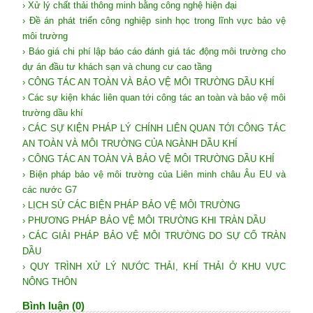
› Xử lý chất thải thông minh bằng công nghệ hiện đại
› Đề án phát triển công nghiệp sinh học trong lĩnh vực bảo vệ
môi trường
› Báo giá chi phí lập báo cáo đánh giá tác động môi trường cho
dự án đầu tư khách sạn và chung cư cao tầng
› CÔNG TÁC AN TOÀN VÀ BẢO VỆ MÔI TRƯỜNG DẦU KHÍ
› Các sự kiện khác liên quan tới công tác an toàn và bảo vệ môi
trường dầu khí
› CÁC SỰ KIỆN PHÁP LÝ CHÍNH LIÊN QUAN TỚI CÔNG TÁC
AN TOÀN VÀ MÔI TRƯỜNG CỦA NGÀNH DẦU KHÍ
› CÔNG TÁC AN TOÀN VÀ BẢO VỆ MÔI TRƯỜNG DẦU KHÍ
› Biện pháp bảo vệ môi trường của Liên minh châu Âu EU và
các nước G7
› LỊCH SỬ CÁC BIỆN PHÁP BẢO VỆ MÔI TRƯỜNG
› PHƯƠNG PHÁP BẢO VỆ MÔI TRƯỜNG KHI TRÀN DẦU
› CÁC GIẢI PHÁP BẢO VỆ MÔI TRƯỜNG DO SỰ CỐ TRÀN
DẦU
› QUY TRÌNH XỬ LÝ NƯỚC THẢI, KHÍ THẢI Ở KHU VỰC
NÔNG THÔN
Bình luận (0)