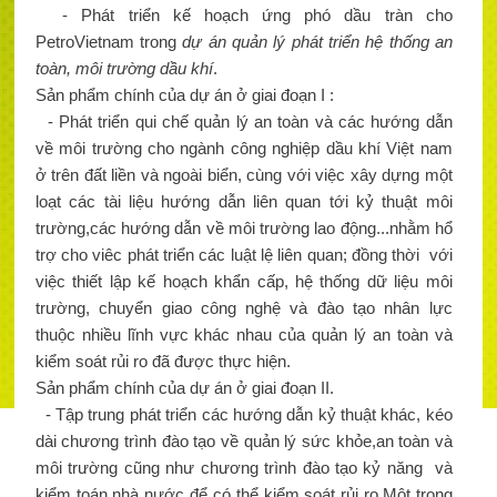
- Phát triển kế hoạch ứng phó dầu tràn cho
PetroVietnam trong
dự án quản lý phát triển hệ thống an
toàn, môi trường dầu khí
.
Sản phẩm chính của dự án ở giai đoạn I :
- Phát triển qui chế quản lý an toàn và các hướng dẫn
về môi trường cho ngành công nghiệp dầu khí Việt nam
ở trên đất liền và ngoài biển, cùng với việc xây dựng một
loạt các tài liệu hướng dẫn liên quan tới kỷ thuật môi
trường,các hướng dẫn về môi trường lao động...nhằm hổ
trợ cho viêc phát triển các luật lệ liên quan; đồng thời với
việc thiết lập kế hoạch khẩn cấp, hệ thống dữ liệu môi
trường, chuyển giao công nghệ và đào tạo nhân lực
thuộc nhiều lĩnh vực khác nhau của quản lý an toàn và
kiểm soát rủi ro đã được thực hiện.
Sản phẩm chính của dự án ở giai đoạn II.
- Tập trung phát triển các hướng dẫn kỷ thuật khác, kéo
dài chương trình đào tạo về quản lý sức khỏe,an toàn và
môi trường cũng như chương trình đào tạo kỷ năng và
kiểm toán nhà nước để có thể kiểm soát rủi ro.Một trong