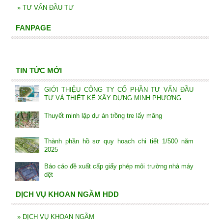
»
TƯ VẤN ĐẦU TƯ
FANPAGE
TIN TỨC MỚI
GIỚI THIỆU CÔNG TY CỔ PHẦN TƯ VẤN ĐẦU
TƯ VÀ THIẾT KẾ XÂY DỰNG MINH PHƯƠNG
Thuyết minh lập dự án trồng tre lấy măng
Thành phần hồ sơ quy hoạch chi tiết 1/500 năm
2025
Báo cáo đề xuất cấp giấy phép môi trường nhà máy
dệt
DỊCH VỤ KHOAN NGẦM HDD
»
DỊCH VỤ KHOAN NGẦM