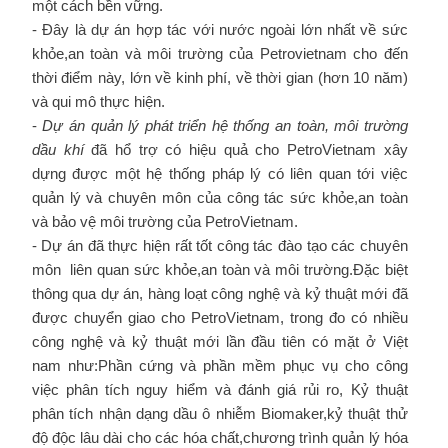
một cách bền vững.
- Đây là dự án hợp tác với nước ngoài lớn nhất về sức
khỏe,an toàn và môi trường của Petrovietnam cho đến
thời điểm này, lớn về kinh phí, về thời gian (hơn 10 năm)
và qui mô thực hiện.
-
Dự án quản lý phát triển hệ thống an toàn, môi trường
dầu khí
đã hổ trợ có hiệu quả cho PetroVietnam xây
dựng được một hệ thống pháp lý có liên quan tới việc
quản lý và chuyên môn của công tác sức khỏe,an toàn
và bảo vệ môi trường của PetroVietnam.
- Dự án đã thực hiện rất tốt công tác đào tạo các chuyên
môn liên quan sức khỏe,an toàn và môi trường.Đặc biệt
thông qua dự án, hàng loạt công nghệ và kỷ thuật mới đã
được chuyển giao cho PetroVietnam, trong đo có nhiều
công nghệ và kỷ thuật mới lần đầu tiên có mặt ở Việt
nam như:Phần cứng và phần mềm phục vụ cho công
việc phân tích nguy hiểm và đánh giá rủi ro, Kỷ thuật
phân tích nhận dạng dầu ô nhiễm Biomaker,kỷ thuật thử
độ độc lâu dài cho các hóa chất,chương trình quản lý hóa