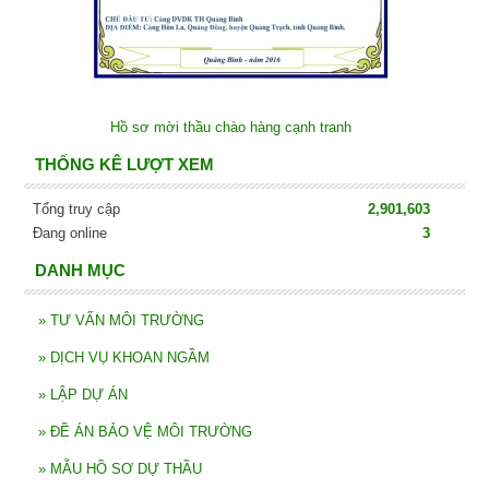
Hồ sơ mời thầu chào hàng cạnh tranh
THỐNG KÊ LƯỢT XEM
Tổng truy cập
2,901,603
Đang online
3
DANH MỤC
»
TƯ VẤN MÔI TRƯỜNG
»
DỊCH VỤ KHOAN NGẦM
»
LẬP DỰ ÁN
»
ĐỀ ÁN BẢO VỆ MÔI TRƯỜNG
»
MẪU HỒ SƠ DỰ THẦU