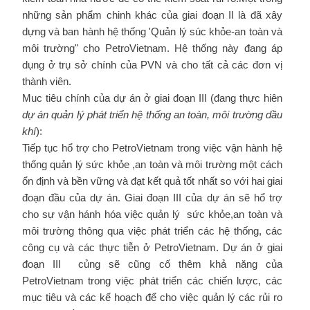
những sản phẩm chinh khác của giai đoạn II là đã xây
dựng và ban hành hệ thống 'Quản lý súc khỏe-an toàn và
môi trường" cho PetroVietnam. Hệ thống này đang áp
dụng ở trụ sở chính của PVN và cho tất cả các đơn vị
thành viên.
Muc tiêu chính của dự án ở giai đoạn III (đang thực hiên
dự án quản lý phát triển hệ thống an toàn, môi trường dầu
khí
):
Tiếp tục hổ trợ cho PetroVietnam trong việc vận hành hệ
thống quản lý sức khỏe ,an toàn và môi trường một cách
ổn định và bền vững và đạt kết quả tốt nhất so với hai giai
đoạn đầu của dự án. Giai đoạn III của dự án sẽ hổ trợ
cho sự vận hánh hóa việc quản lý sức khỏe,an toàn và
môi trường thông qua việc phát triển các hệ thống, các
công cụ và các thực tiễn ở PetroVietnam. Dự án ở giai
đoạn III củng sẽ cũng cố thêm khả năng của
PetroVietnam trong việc phát triển các chiến lược, các
mục tiêu và các kế hoạch để cho việc quản lý các rủi ro