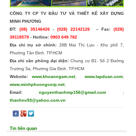
CÔNG TY CP TV ĐẦU TƯ VÀ THIẾT KẾ XÂY DỰNG
MINH PHƯƠNG
ĐT:
(08) 35146426
-
(028) 22142126
– Fax:
(028)
39118579
- Hotline:
0903 649 782
Địa chỉ trụ sở chính:
28B Mai Thị Lựu - Khu phố 7,
Phường Tân Định. TP.HCM
Địa chỉ văn phòng đại diện:
Chung cư B1- Số 2 Đường
Trường Sa, Phường Gia Định. TP.HCM
Website:
www.khoanngam.net
;
www.lapduan.com
;
www.minhphuongcorp.net
;
Email:
nguyenthanhmp156@gmail.com
;
thanhnv93@yahoo.com.vn
Tin liên quan