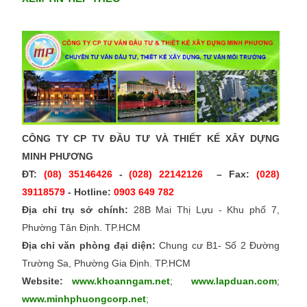
CÔNG TY CP TV ĐẦU TƯ VÀ THIẾT KẾ XÂY DỰNG
MINH PHƯƠNG
ĐT:
(08) 35146426
-
(028) 22142126
– Fax:
(028)
39118579
- Hotline:
0903 649 782
Địa chỉ trụ sở chính:
28B Mai Thị Lựu - Khu phố 7,
Phường Tân Định. TP.HCM
Địa chỉ văn phòng đại diện:
Chung cư B1- Số 2 Đường
Trường Sa, Phường Gia Định. TP.HCM
Website:
www.khoanngam.net
;
www.lapduan.com
;
www.minhphuongcorp.net
;