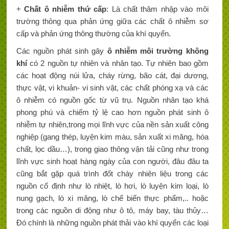
+
Chất ô nhiễm thứ cấp
: Là chất thâm nhập vào môi
trường thông qua phản ứng giữa các chất ô nhiễm sơ
cấp và phản ứng thông thường của khí quyển.
Các nguồn phát sinh gây
ô nhiễm môi trường không
khí
có 2 nguồn tự nhiên và nhân tạo. Tự nhiên bao gồm
các hoạt động núi lửa, cháy rừng, bão cát, đại dương,
thực vật, vi khuản- vi sinh vật, các chất phóng xạ và các
ô nhiễm có nguồn gốc từ vũ trụ. Nguồn nhân tạo khá
phong phú và chiếm tỷ lệ cao hơn nguồn phát sinh ô
nhiễm tự nhiên,trong mọi lĩnh vực của nền sản xuất công
nghiệp (gang thép, luyện kim màu, sản xuất xi măng, hóa
chất, lọc dầu…), trong giao thông vận tải cũng như trong
lĩnh vực sinh hoạt hàng ngày của con người, đâu đâu ta
cũng bắt gặp quá trình đốt cháy nhiên liệu trong các
nguồn cố định như lò nhiệt, lò hơi, lò luyện kim loại, lò
nung gạch, lò xi măng, lò chế biến thực phẩm,.. hoặc
trong các nguồn di động như ô tô, máy bay, tàu thủy…
Đó chính là những nguồn phát thải vào khí quyển các loại