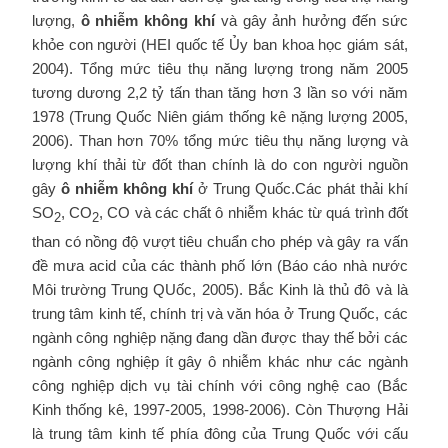
lượng,
ô nhiễm không khí
và gây ảnh hưởng đến sức
khỏe con người (HEI quốc tế Ủy ban khoa học giám sát,
2004). Tổng mức tiêu thụ năng lượng trong năm 2005
tương dương 2,2 tỷ tấn than tăng hơn 3 lần so với năm
1978 (Trung Quốc Niên giám thống kê nặng lượng 2005,
2006). Than hơn 70% tổng mức tiêu thụ năng lượng và
lượng khí thải từ đốt than chính là do con người nguồn
gây
ô nhiễm không khí
ở Trung Quốc.Các phát thải khí
SO
, CO
, CO và các chất ô nhiễm khác từ quá trình đốt
2
2
than có nồng độ vượt tiêu chuẩn cho phép và gây ra vấn
đề mưa acid của các thành phố lớn (Báo cáo nhà nước
Môi trường Trung QUốc, 2005). Bắc Kinh là thủ đô và là
trung tâm kinh tế, chính trị và văn hóa ở Trung Quốc, các
ngành công nghiệp nặng đang dần được thay thế bởi các
ngành công nghiệp ít gây ô nhiễm khác như các ngành
công nghiệp dịch vụ tài chính với công nghệ cao (Bắc
Kinh thống kê, 1997-2005, 1998-2006). Còn Thượng Hải
là trung tâm kinh tế phía đông của Trung Quốc với cấu