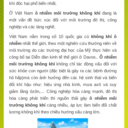
khí độc hại phổ biến nhất.
Ở Việt Nam
ô nhiễm môi trường không khí
đang là
một vấn đề bức xúc đối với môi trường đô thị, công
nghiệp và các làng nghề.
Việt Nam nằm trong số 10 quốc gia có
không khí ô
nhiễm
nhất thế giới, theo một nghiên cứu thường niên về
môi trường do các trường đại học của Mỹ thực hiện và
công bố tại Diễn đàn kinh tế thế giới ở Davos..
Ô nhiễm
môi trường không khí
không chỉ tác động xấu đối với
sức khỏe con người (đặc biệt là gây ra các bệnh đường
hô hấp)mà còn ảnh hưởng đến các hệ sinh thái và biến
đổi khí hậu như: hiệu ứng nhà kính, mưa axít và suy
giảm tầng ôzôn,… Công nghiệp hóa càng mạnh, đô thị
hóa càng phát triển thì nguồn thải gây
ô nhiễm môi
trường không khí
càng nhiều, áp lực làm biến đổi chất
lượng không khí theo chiều hướng xấu càng lớn.