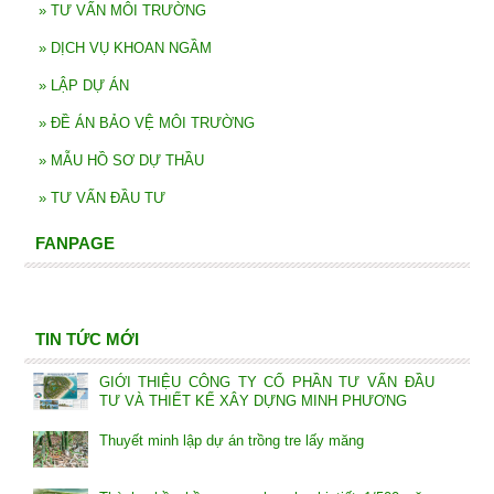
»
TƯ VẤN MÔI TRƯỜNG
»
DỊCH VỤ KHOAN NGẦM
»
LẬP DỰ ÁN
»
ĐỀ ÁN BẢO VỆ MÔI TRƯỜNG
»
MẪU HỒ SƠ DỰ THẦU
»
TƯ VẤN ĐẦU TƯ
FANPAGE
TIN TỨC MỚI
GIỚI THIỆU CÔNG TY CỔ PHẦN TƯ VẤN ĐẦU
TƯ VÀ THIẾT KẾ XÂY DỰNG MINH PHƯƠNG
Thuyết minh lập dự án trồng tre lấy măng