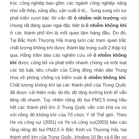
trúc công nghiệp bao gồm các ngành công nghiệp nặng
như sắt thép, xăng dầu, sản xuất ô tô,.. Song song với sự
phát triển vượt bậc thì vấn đề
ô nhiễm môi trường
nói
chung rất đáng quan ngại đặc biệt là
ô nhiễm không khí
ở các thành phố lớn là mối quan tâm hàng đầu. Do đó,
Tại Bắc Kinh Thượng Hải mạng lưới các trạm quan trắc
chất lượng không khí được thành lập trong suốt 2 thập kỷ
qua. Hằng trăm báo cáo nghiên cứu về
ô nhiễm không
khí
được công bố và phát triển nhanh chóng và một loạt
các bộ luật, tiêu chuẩn của Cộng đồng nhân dân Trung
Hoa về phòng chống và kiểm soát
ô nhiễm không khí
.
Chất lượng không khí tại các thành phố của Trung Quốc
đã được cải thiện mặc dù tốc độ tăng trưởng kinh tế vẫn
tăng rất nhanh. Tuy nhiên nồng độ bụi PM2.5 trong hầu
hết các thành phố lớn ở Trung Quốc vẫn còn khá xa so
với nồng độ không khí của Tổ chức Y tế Thế giới. Theo
He và công sự (2001) và Ye và cộng sự(2003) báo cáo
rằng nồng độ bụi PM2.5 ở Bắc Kinh và Thượng Hải, hai
thành phố lớn của Trung Quốc, khoảng 10 lần và 6 lần so