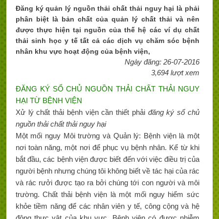
Đăng ký quản lý nguồn thải chất thải nguy hại là phải
phân biệt là bản chất của quản lý chất thải và nên
được thực hiện tại nguồn của thế hệ các ví dụ chất
thải sinh học y tế tất cả các dịch vụ chăm sóc bệnh
nhân khu vực hoạt động của bệnh viện,
Ngày đăng: 26-07-2016
3,694 lượt xem
ĐĂNG KÝ SỔ CHỦ NGUỒN THẢI CHẤT THẢI NGUY
HẠI TỪ BỆNH VIỆN
Xử lý chất thải bệnh viện cần thiết phải
đăng ký sổ chủ
nguồn thải chất thải nguy hại
Một mối nguy Môi trường và Quản lý: Bệnh viện là một
nơi toàn năng, một nơi để phục vụ bệnh nhân. Kể từ khi
bắt đầu, các bệnh viện được biết đến với việc điều trị của
người bệnh nhưng chúng tôi không biết về tác hại của rác
và rác rưởi được tạo ra bởi chúng tới con người và môi
trường. Chất thải bệnh viện là một mối nguy hiểm sức
khỏe tiềm năng để các nhân viên y tế, công cộng và hệ
động thực vật của khu vực. Bệnh viện có được nhiễm