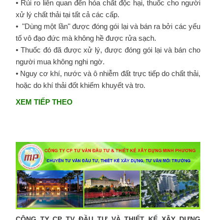
• Rủi ro liên quan đến hóa chất độc hại, thuốc cho người
xử lý chất thải tại tất cả các cấp.
• "Dùng một lần" được đóng gói lại và bán ra bởi các yếu
tố vô đạo đức mà không hề được rửa sạch.
• Thuốc đó đã được xử lý, được đóng gói lại và bán cho
người mua không nghi ngờ.
• Nguy cơ khí, nước và ô nhiễm đất trực tiếp do chất thải,
hoặc do khí thải đốt khiếm khuyết và tro.
XEM TIẾP THEO
CÔNG TY CP TV ĐẦU TƯ VÀ THIẾT KẾ XÂY DỰNG