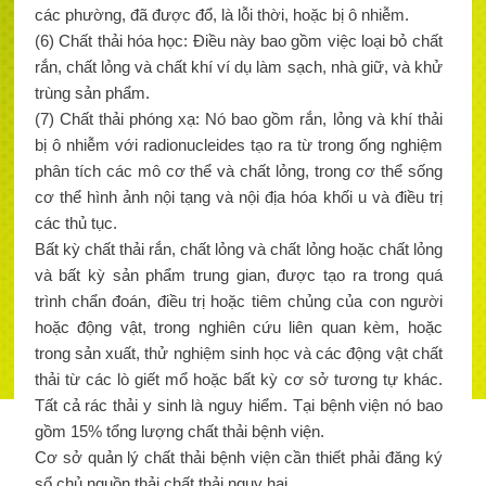
các phường, đã được đổ, là lỗi thời, hoặc bị ô nhiễm.
(6) Chất thải hóa học: Điều này bao gồm việc loại bỏ chất
rắn, chất lỏng và chất khí ví dụ làm sạch, nhà giữ, và khử
trùng sản phẩm.
(7) Chất thải phóng xạ: Nó bao gồm rắn, lỏng và khí thải
bị ô nhiễm với radionucleides tạo ra từ trong ống nghiệm
phân tích các mô cơ thể và chất lỏng, trong cơ thể sống
cơ thể hình ảnh nội tạng và nội địa hóa khối u và điều trị
các thủ tục.
Bất kỳ chất thải rắn, chất lỏng và chất lỏng hoặc chất lỏng
và bất kỳ sản phẩm trung gian, được tạo ra trong quá
trình chẩn đoán, điều trị hoặc tiêm chủng của con người
hoặc động vật, trong nghiên cứu liên quan kèm, hoặc
trong sản xuất, thử nghiệm sinh học và các động vật chất
thải từ các lò giết mổ hoặc bất kỳ cơ sở tương tự khác.
Tất cả rác thải y sinh là nguy hiểm. Tại bệnh viện nó bao
gồm 15% tổng lượng chất thải bệnh viện.
Cơ sở quản lý chất thải bệnh viện cần thiết phải đăng ký
sổ chủ nguồn thải chất thải nguy hại.