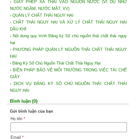
› GIẤY PHÉP XẢ THẢI VÀO NGUỒN NƯỚC (VÍ DỤ NHƯ
NƯỚC NGẦM, NƯỚC MẶT, VV)
› QUẢN LÝ CHẤT THẢI NGUY HẠI
› CHẤT THẢI NGUY HẠI VÀ XỬ LÝ CHẤT THẢI NGUY HẠI
DẦU KHÍ
› Nội dung quy trình Đăng ký Sổ chủ nguồn thải chất thải nguy
hại
› PHƯƠNG PHÁP QUẢN LÝ NGUỒN THẢI CHẤT THẢI NGUY
HẠI
› Đăng Ký Sổ Chủ Nguồn Thải Chất Thải Nguy Hại
› BIỆN PHÁP BẢO VỆ MÔI TRƯỜNG TRONG VIỆC TÁI CHẾ
GIẤY
› DỊCH VỤ ĐĂNG KỲ SỔ CHỦ NGUỒN THẢI CHẤT THẢI
NGUY HẠI
Bình luận (0)
Gửi bình luận của bạn
Họ tên
*
Email
*