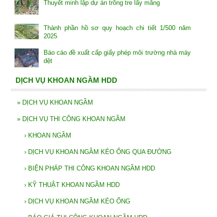
Thuyết minh lập dự án trồng tre lấy măng
Thành phần hồ sơ quy hoạch chi tiết 1/500 năm
2025
Báo cáo đề xuất cấp giấy phép môi trường nhà máy
dệt
DỊCH VỤ KHOAN NGẦM HDD
»
DỊCH VỤ KHOAN NGẦM
»
DỊCH VỤ THI CÔNG KHOAN NGẦM
›
KHOAN NGẦM
›
DỊCH VỤ KHOAN NGẦM KÉO ỐNG QUA ĐƯỜNG
›
BIỆN PHÁP THI CÔNG KHOAN NGẦM HDD
›
KỸ THUẬT KHOAN NGẦM HDD
›
DỊCH VỤ KHOAN NGẦM KÉO ỐNG