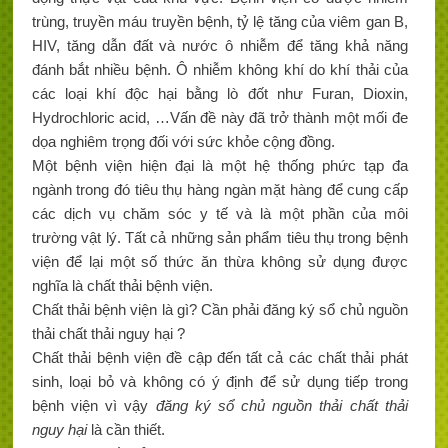
trùng, truyền máu truyền bệnh, tỷ lệ tăng của viêm gan B,
HIV, tăng dẫn đất và nước ô nhiễm để tăng khả năng
đánh bắt nhiều bệnh. Ô nhiễm không khí do khí thải của
các loại khí độc hại bằng lò đốt như Furan, Dioxin,
Hydrochloric acid, …Vấn đề này đã trở thành một mối đe
dọa nghiêm trọng đối với sức khỏe cộng đồng.
Một bệnh viện hiện đại là một hệ thống phức tạp đa
ngành trong đó tiêu thụ hàng ngàn mặt hàng để cung cấp
các dịch vụ chăm sóc y tế và là một phần của môi
trường vật lý. Tất cả những sản phẩm tiêu thụ trong bệnh
viện để lại một số thức ăn thừa không sử dụng được
nghĩa là chất thải bệnh viện.
Chất thải bệnh viện là gì? Cần phải đăng ký sổ chủ nguồn
thải chất thải nguy hại ?
Chất thải bệnh viện đề cập đến tất cả các chất thải phát
sinh, loại bỏ và không có ý định để sử dụng tiếp trong
bệnh viện vì vậy
đăng ký sổ chủ nguồn thải chất thải
nguy hại
là cần thiết.