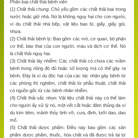
Phân loại chất thải bệnh viện
(1) Chất thải chung: Chủ yếu gồm các chất thải loại trong
nước hoặc giữ nhà. Nó là không nguy hại cho con người,
ví dụ chất thải nhà bếp, vật liệu bao bì, giấy, giấy gói,
nhựa.
(2) Chất thải bệnh lý: Bao gồm các mô, cơ quan, bộ phận
cơ thể, bào thai của con người, máu và dịch cơ thể. Nó
là chất thải nguy hại.
(3) Chất thải lây nhiễm: Các chất thải có chứa các mầm
bệnh trong nồng độ đủ hoặc số lượng mà có thể gây ra
bệnh. Đây là ví dụ độc hại của các tác nhân gây bệnh từ
các phòng thí nghiệm, chất thải từ phẫu thuật, chất thải
có nguồn gốc từ các bệnh nhân nhiễm.
(4) Chất thải sắc nhọn: Vật liệu chất thải này có thể làm
cho người ấy xử lý nó, một vết cắt hoặc đâm thủng da ví
dụ kim tiêm, mảnh thủy tinh vỡ, cưa, đinh, lưỡi dao, dao
mổ.
(5) Chất thải dược phẩm: Điều này bao gồm các sản
phẩm dược phẩm, thuốc, hóa chất và đã được trả lại từ