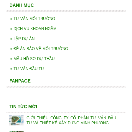
DANH MỤC
»
TƯ VẤN MÔI TRƯỜNG
»
DỊCH VỤ KHOAN NGẦM
»
LẬP DỰ ÁN
»
ĐỀ ÁN BẢO VỆ MÔI TRƯỜNG
»
MẪU HỒ SƠ DỰ THẦU
»
TƯ VẤN ĐẦU TƯ
FANPAGE
TIN TỨC MỚI
GIỚI THIỆU CÔNG TY CỔ PHẦN TƯ VẤN ĐẦU
TƯ VÀ THIẾT KẾ XÂY DỰNG MINH PHƯƠNG