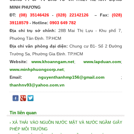
MINH PHƯƠNG
ĐT:
(08) 35146426
-
(028) 22142126
– Fax:
(028)
39118579
- Hotline:
0903 649 782
Địa chỉ trụ sở chính:
28B Mai Thị Lựu - Khu phố 7,
Phường Tân Định. TP.HCM
Địa chỉ văn phòng đại diện:
Chung cư B1- Số 2 Đường
Trường Sa, Phường Gia Định. TP.HCM
Website:
www.khoanngam.net
;
www.lapduan.com
;
www.minhphuongcorp.net
;
Email:
nguyenthanhmp156@gmail.com
;
thanhnv93@yahoo.com.vn
Tin liên quan
› XẢ THẢI VÀO NGUỒN NƯỚC MẶT VÀ NƯỚC NGẦM GIẤY
PHÉP MÔI TRƯỜNG