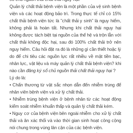
Quản lý chất thải bệnh viện là một phần của vệ sinh bệnh
viện và các hoạt động bảo trì. Trong thực tế chỉ có 15%
chất thải bệnh viện tức là "chất thải y sinh" là nguy hiểm,
không phải là hoàn tất. Nhưng khi chất thải nguy hại
không được tách biệt tại nguồn của thế hệ và trộn lẫn với
chất thải không độc hại, sau đó 100% chất thải trở nên
nguy hiểm. Câu hỏi đặt ra đó là những gì cần thiết hoặc lý
do để chi tiêu các nguồn lực rất nhiều về mặt tiền bạc,
nhân lực, vật liệu và máy quản lý chất thải bệnh viện? khi
nào cần
đăng ký sổ chủ nguồn thải chất thải nguy hại
?
Lý do là:
• Chấn thương từ vật sắc nhọn dẫn đến nhiễm trùng để
nhân viên bệnh viện và xử lý chất thải.
• Nhiễm trùng bệnh viện ở bệnh nhân từ các hoạt động
kiểm soát nhiễm khuẩn thấp và quản lý chất thải kém.
• Nguy cơ của bệnh viện bên ngoài nhiễm cho xử lý chất
thải và ăn xác thối và vào thời gian sinh hoạt công cộng
nói chung trong vùng lân cận của các bệnh viện.