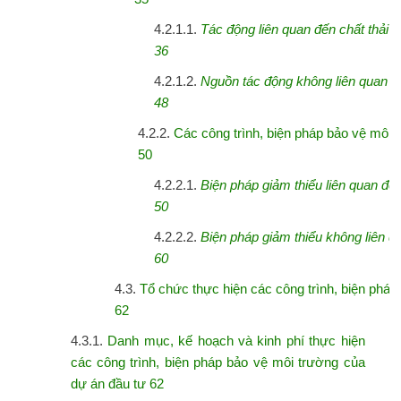
4.2.1.1.
Tác
động
liên
quan
đến
chất
thải
36
4.2.1.2.
Nguồn
tác
động
không
liên
quan
đ
48
4.2.2.
Các công trình, biện pháp bảo vệ môi 
50
4.2.2.1.
Biện
pháp
giảm
thiểu
liên
quan
đế
50
4.2.2.2.
Biện
pháp
giảm
thiểu
không
liên
q
60
4.3.
Tổ chức thực hiện các công trình, biện pháp
62
4.3.1.
Danh mục, kế hoạch và kinh phí thực hiện
các công trình, biện pháp bảo vệ
môi trường của
dự án đầu tư 62