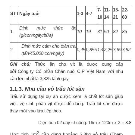
7-
11-
15-
22-
STT
Ngày
tuổi
1-
3
4-
7
10
14
21
60
Định mức
thức
ăn
1
10
19
31
50
82
85
(g/con/ngày/bữa)
Định
mức
cám
cho
toàn
trại
2
0,45
0,855
1,4
2,25
3,69
3,825
(tấn/45.000 con/ngày)
Ghi
chú:
Thức ăn cho vịt là được cung cấp
bởi Công ty Cổ phần Chăn nuôi C.P Việt Nam với nhu
cầu lớn nhất là 3,825 tấn/ngày.
1.1.3.
Nhu
cầu
vỏ
trấu
lót
sàn
Trấu sử dụng tại dự án được xem là chất lót sàn giúp
việc vệ sinh phân vịt được dễ dàng. Trấu lót sàn được
thay mới vào lứa tiếp theo.
Diện tích 02 dãy chuồng: 16m x 120m x 2 = 3.84
2
Ước tính 1m
cần dùng khoảng 3,3kg vỏ trấu (Tham