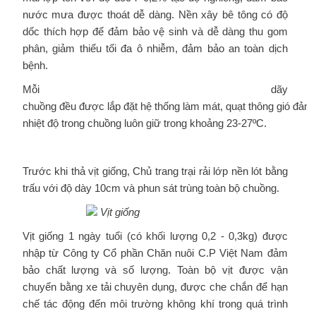
nước mưa được thoát dễ dàng. Nền xây bê tông có độ
dốc thích hợp để đảm bảo vệ sinh và dễ dàng thu gom
phân, giảm thiểu tối đa ô nhiễm, đảm bảo an toàn dịch
bệnh.
Mỗi dãy
chuồng đều được lắp đặt hệ thống làm mát, quạt thông gió đảm
nhiệt độ trong chuồng luôn giữ trong khoảng 23-27ºC.
Trước khi thả vịt giống, Chủ trang trại rải lớp nền lót bằng
trấu với độ dày 10cm và phun sát trùng toàn bộ chuồng.
Vịt giống
Vịt giống 1 ngày tuổi (có khối lượng 0,2 - 0,3kg) được
nhập từ Công ty Cổ phần Chăn nuôi C.P Việt Nam đảm
bảo chất lượng và số lượng. Toàn bộ vịt được vận
chuyển bằng xe tải chuyên dụng, được che chắn để hạn
chế tác động đến môi trường không khí trong quá trình