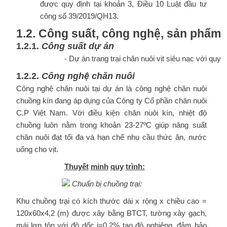
được quy định tại khoản 3, Điều 10 Luật đầu tư
công số 39/2019/QH13.
1.2.
Công
suất,
công
nghệ,
sản
phẩm
1.2.1.
Công
suất
dự
án
- Dự án trang trại chăn nuôi vịt siêu nạc với qu
1.2.2.
Công
nghệ
chăn
nuôi
Công nghệ chăn nuôi tại dự án là công nghệ chăn nuôi
chuồng kín đang áp dụng của Công ty Cổ phần chăn nuôi
C.P Việt Nam. Với điều kiện chăn nuôi kín, nhiệt độ
chuồng luôn nằm trong khoản 23-27ºC giúp năng suất
chăn nuôi đạt tối đa và hạn chế nhu cầu thức ăn, nước
uống cho vịt.
Thuyết
minh
quy
trình:
Chuẩn bị chuồng trại:
Khu chuồng trại có kích thước dài x rộng x chiều cao =
120x60x4,2 (m) được xây bằng BTCT, tường xây gạch,
mái lợp tôn với độ dốc i=0,2% tạo độ nghiêng, đảm bảo