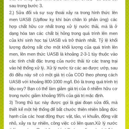
sau trong bước 3.
2.) Sửa đổi và sự suy thoái xảy ra trong hình thức lên
men UASB (Upflow kỵ khí bùn chăn lò phản ứng) các
hợp chất hữu cơ nhất trong xử lý nước thải, mà là ở
dạng hòa tan các chất bị hỏng trong quá trình lên men
của khí sinh học tại UASB và trở thành nhất. Tỷ lệ khối
lượng đường sắt cho một khối lượng của quá trình lên
men, lên men thức UASB là khoảng 2-3-1 tùy thuộc vào
các tính chất đặc trưng của nước thải từ các trang trại
vào hệ thống xử lý. Xử lý nước từ các ao được ướp, sau
đó điều này sẽ có một giá trị của COD theo phong cách
UASB với khoảng 800-1000 mg/l. Đó là trong quá trình trị
liệu oxy? Bạn có thể làm giảm giá trị của ô nhiễm hữu cơ
trong nước giảm khoảng 95% của giá trị mặc định.
3) Trong thủ tục này được gọi là giai đoạn sửa đổi, mà
thiết kế một hệ thống để bắt chước thiên nhiên bằng đức
hạnh của các hoạt động thực vật, tảo, vi khuẩn, động vật
nhỏ, xảy ra tự nhiên, công việc có liên quan.Xử lý nước