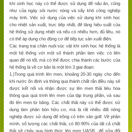
khí sinh học này có thể được sử dụng để nấu ăn, cũng
như của ngày sôi nước nóng và sấy khô công nghiệp
máy tính. Việc sử dụng của việc sử dụng khí sinh học
cho nhiệt sản xuất, trực tiếp nhất, để tăng hiệu suất của
hệ thống sử dụng nhiệt và nếu có nhiều hơn, đủ liều, nó
có thể áp dụng cho động cơ để tiếp tục sản xuất điện.
Các trang trại chăn nuôi súc vật khí sinh học hệ thống là
một hệ thống với một số thành phần làm việc có liên
quan để nó tốt, mà có thể được chia thành các bước của
hệ thống là về cơ bản là một lớn 3 giai đoạn:
1.)Trong quá trình lên men, khoảng 20-30 ngày cho đến
khi nước ổn định và thông qua thành chất rắn điều này sẽ
được kết nối và nhận được sự lên men thải tiêu hóa
thông qua quá trình lên men của tập trung phần, và sau
đó lên men từ bảng. Các chất thải này có thể được sử
dụng làm phân bón hữu cơ, mà là rất nhiều đất nông
nghiệp được sử dụng để trồng cỏ trên sân golf. Về phần
mình, số lượng các chất thải, có 80-90% của tất cả chất
thải sẽ chảy qua hình thức lên men UASB để sửa đổi