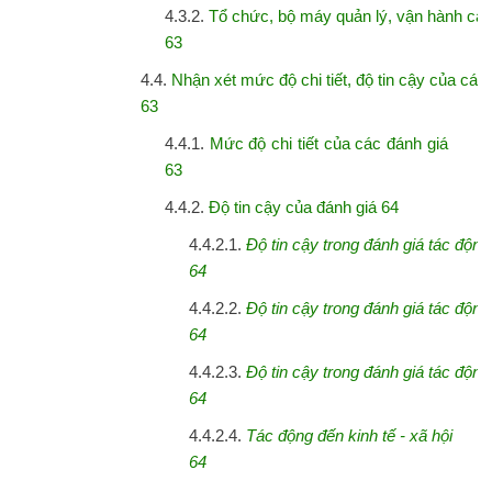
4.3.2.
Tổ chức, bộ máy quản lý, vận hành các
63
4.4.
Nhận xét mức độ chi tiết, độ tin cậy của các
63
4.4.1.
Mức độ chi tiết của các đánh giá
63
4.4.2.
Độ tin cậy của đánh giá 64
4.4.2.1.
Độ
tin
cậy
trong
đánh
giá
tác
động
64
4.4.2.2.
Độ
tin
cậy
trong
đánh
giá
tác
động
64
4.4.2.3.
Độ
tin
cậy
trong
đánh
giá
tác
động
64
4.4.2.4.
Tác
động
đến
kinh
tế
-
xã
hội
64