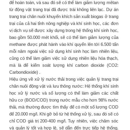
để hoàn toàn, và sau đó sẽ có thể làm giảm lượng mêtan
từ động vật trang trại đã được trái không liên lạc. Dự án
trang trại chăn nuôi khuyến khích sản xuất biogas ở trang
trại của cả hai tỉnh nông nghiệp và khí sinh học, các đơn
vị dịch vụ sẽ được xây dựng trong hệ thống khí sinh học,
bao gồm 50.000 mét khối, sẽ có thể làm giảm lượng của
methane được phát hành vào khí quyển lên tới 6.500 tấn
mỗi năm ngoài việc sử dụng khí sinh học làm nhiên liệu,
cũng có thể làm giảm việc sử dụng nhiên liệu hóa thạch,
mà là để kiểm soát lượng khí carbon dioxide (CO2:
Carbondioxide) .
Hiệu ứng về xử lý nước thải trong việc quản lý trang trại
chăn nuôi động vật và lưu thông nước: Hệ thống khí sinh
học xử lý nước và số lượng có thể làm giảm các chất
hữu cơ (BOD/COD) trong nước mẫu cho hơn 98% nước
thải, mà thường được tìm thấy để có một số lượng COD
để 20.000 mg/l. Khi gỡ bỏ từ hệ thống xử lý, sau đó sẽ có
chỉ COD giá trị 200-400 mg/l. Tuy nhiên, việc chăm sóc
và quản lý tốt và hợp lệ, sẽ dẫn đến trực tiếp hệ thống.