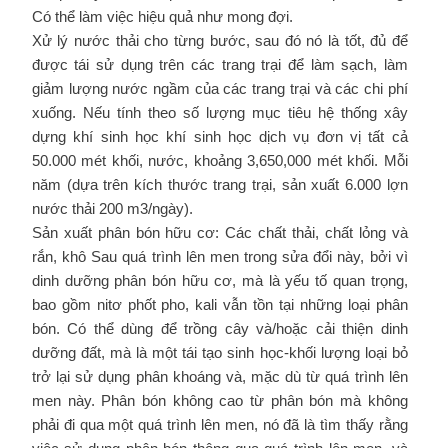
Có thể làm việc hiệu quả như mong đợi.
Xử lý nước thải cho từng bước, sau đó nó là tốt, đủ để
được tái sử dụng trên các trang trại để làm sạch, làm
giảm lượng nước ngầm của các trang trại và các chi phí
xuống. Nếu tính theo số lượng mục tiêu hệ thống xây
dựng khí sinh học khí sinh học dịch vụ đơn vị tất cả
50.000 mét khối, nước, khoảng 3,650,000 mét khối. Mỗi
năm (dựa trên kích thước trang trại, sản xuất 6.000 lợn
nước thải 200 m3/ngày).
Sản xuất phân bón hữu cơ: Các chất thải, chất lỏng và
rắn, khô Sau quá trình lên men trong sửa đổi này, bởi vì
dinh dưỡng phân bón hữu cơ, mà là yếu tố quan trọng,
bao gồm nitơ phốt pho, kali vẫn tồn tại những loại phân
bón. Có thể dùng để trồng cây và/hoặc cải thiện dinh
dưỡng đất, mà là một tái tạo sinh học-khối lượng loại bỏ
trở lại sử dụng phân khoáng và, mặc dù từ quá trình lên
men này. Phân bón không cao từ phân bón mà không
phải đi qua một quá trình lên men, nó đã là tìm thấy rằng