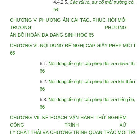
4.4.2.5.
Các
rủi
ro,
sự
cố
môi
trường
có
k
64
CHƯƠNG V. PHƯƠNG ÁN CẢI TẠO, PHỤC HỒI MÔI
TRƯỜNG, PHƯƠNG
ÁN
BỒI HOÀN ĐA DẠNG SINH HỌC 65
CHƯƠNG VI. NỘI DUNG ĐỀ NGHỊ CẤP GIẤY PHÉP MÔI 
66
6.1.
Nội dung đề nghị cấp phép đối với nước thải
66
6.2.
Nội dung đề nghị cấp phép đối với khí thải (
66
6.3.
Nội dung đề nghị cấp phép đối với tiếng ồn, 
66
CHƯƠNG VII. KẾ HOẠCH VẬN HÀNH THỬ NGHIỆM
CÔNG TRÌNH XỬ
LÝ
CHẤT THẢI VÀ CHƯƠNG TRÌNH QUAN TRẮC MÔI TRƯ