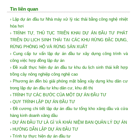
Tin liên quan
› Lập dự án đầu tư Nhà máy xử lý rác thải bằng công nghệ nhiệt
hóa hơi
› TRÌNH TỰ, THỦ TỤC TRIỂN KHAI DỰ ÁN ĐẦU TƯ PHÁT
TRIỂN DU LỊCH SINH THÁI TẠI CÁC KHU RỪNG ĐẶC DỤNG,
RỪNG PHÒNG HỘ VÀ RỪNG SẢN XUẤT
› Cung cấp tư vấn lập dự án đầu tư xây dựng công trình và
công việc hợp đồng lập dự án
› Đề xuất thực hiện dự án đầu tư khu du lịch sinh thái kết hợp
trồng cây nông nghiệp công nghệ cao
› Phương án đền bù giải phóng mặt bằng xây dựng khu dân cư
trong lập dự án đầu tư khu dân cư, khu đô thị
› TRÌNH TỰ CÁC BƯỚC CỦA MỘT DỰ ÁN ĐẦU TƯ
› QUY TRÌNH LẬP DỰ ÁN ĐẦU TƯ
› Đề cương chi tiết lập dự án đầu tư tổng kho xăng dầu và cửa
hàng kinh doanh xăng dầu
› DỰ ÁN ĐẦU TƯ LÀ GÌ VÀ KHÁI NIỆM BAN QUẢN LÝ DỰ ÁN
› HƯỚNG DẪN LẬP DỰ ÁN ĐẦU TƯ
› Trình tự thực hiện dự án đầu tư