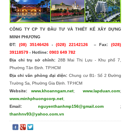
CÔNG TY CP TV ĐẦU TƯ VÀ THIẾT KẾ XÂY DỰNG
MINH PHƯƠNG
ĐT:
(08) 35146426
-
(028) 22142126
– Fax:
(028)
39118579
- Hotline:
0903 649 782
Địa chỉ trụ sở chính:
28B Mai Thị Lựu - Khu phố 7,
Phường Tân Định. TP.HCM
Địa chỉ văn phòng đại diện:
Chung cư B1- Số 2 Đường
Trường Sa, Phường Gia Định. TP.HCM
Website:
www.khoanngam.net
;
www.lapduan.com
;
www.minhphuongcorp.net
;
Email:
nguyenthanhmp156@gmail.com
;
thanhnv93@yahoo.com.vn