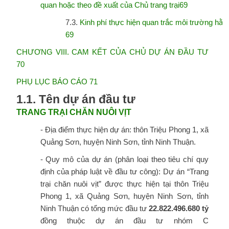
quan hoặc theo đề xuất của Chủ trang trại69
7.3.
Kinh phí thực hiện quan trắc môi trường hằ
69
CHƯƠNG VIII. CAM KẾT CỦA CHỦ DỰ ÁN ĐẦU TƯ
70
PHỤ LỤC BÁO CÁO 71
1.1.
Tên
dự
án
đầu
tư
TRANG
TRẠI
CHĂN
NUÔI
VỊT
- Địa điểm thực hiện dự án: thôn Triệu Phong 1, xã
Quảng Sơn, huyện Ninh Sơn, tỉnh Ninh Thuận.
- Quy mô của dự án (phân loại theo tiêu chí quy
định của pháp luật về đầu tư công): Dự án “Trang
trại chăn nuôi vịt” được thực hiện tại thôn Triệu
Phong 1, xã Quảng Sơn, huyện Ninh Sơn, tỉnh
Ninh Thuận có tổng mức đầu tư
22.822.496.680 tỷ
đồng thuộc dự án đầu tư nhóm C