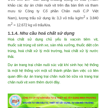
khảo các dự án chăn nuôi vịt trên địa bàn tỉnh và tham
mưu từ Công ty Cổ phần Chăn nuôi C.P Việt
2
Nam), lượng trấu sử dụng là: 3,3 vỏ trấu kg/m
x 3.840
2
m
= 12.672 kg vỏ trấu/lứa.
1.1.4.
Nhu
cầu
hoá
chất
sử
dụng
Hoá chất sử dụng chủ yếu là vacxin tiêm vịt,
thuốc sát trùng vệ sinh xe, sàn nhà xưởng, thuốc diệt côn
trùng, hoá chất xử lý môi trường, hoá chất xử lý nước
thải.
Dự án trang trại chăn nuôi súc vật khí sinh học hệ thống
là một hệ thống với một số thành phần làm việc có liên
quan đến dự án trang trại chăn nuôi bò sữa và trang trại
chăn nuôi vịt xem thêm dưới đây.