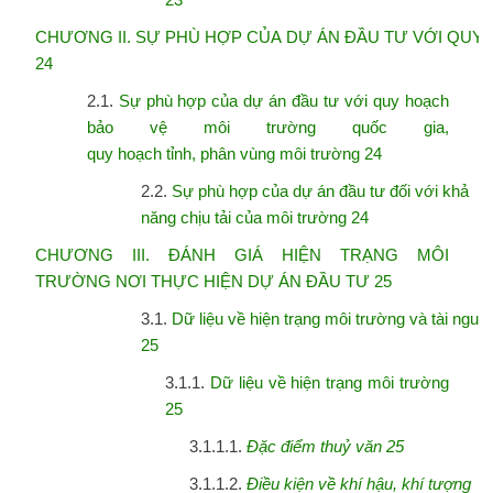
CHƯƠNG II. SỰ PHÙ HỢP CỦA DỰ ÁN ĐẦU TƯ VỚI QUY
24
2.1.
Sự phù hợp của dự án đầu tư với quy hoạch
bảo vệ môi trường quốc gia,
quy
hoạch tỉnh, phân vùng môi trường 24
2.2.
Sự phù hợp của dự án đầu tư đối với khả
năng chịu tải của môi trường 24
CHƯƠNG III. ĐÁNH GIÁ HIỆN TRẠNG MÔI
TRƯỜNG NƠI THỰC HIỆN DỰ
ÁN ĐẦU TƯ 25
3.1.
Dữ liệu về hiện trạng môi trường và tài nguy
25
3.1.1.
Dữ liệu về hiện trạng môi trường
25
3.1.1.1.
Đặc
điểm
thuỷ
văn
25
3.1.1.2.
Điều
kiện
về
khí
hậu,
khí
tượng