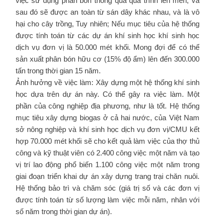
việc sử dụng phân bón thông qua quá trình lên men, và
sau đó sẽ được an toàn từ sán dây khác nhau, và là vô
hại cho cây trồng, Tuy nhiên; Nếu mục tiêu của hệ thống
được tính toán từ các dự án khí sinh học khí sinh học
dịch vụ đơn vị là 50.000 mét khối. Mong đợi để có thể
sản xuất phân bón hữu cơ (15% độ ẩm) lên đến 300.000
tấn trong thời gian 15 năm.
Ảnh hưởng về việc làm: Xây dựng một hệ thống khí sinh
học dựa trên dự án này. Có thể gây ra việc làm. Một
phần của công nghiệp địa phương, như là tốt. Hệ thống
mục tiêu xây dựng biogas ở cả hai nước, của Việt Nam
sở nông nghiệp và khí sinh học dịch vụ đơn vị/CMU kết
hợp 70.000 mét khối sẽ cho kết quả làm việc của thợ thủ
công và kỹ thuật viên có 2.400 công việc một năm và tạo
vị trí lao động phổ biến 1.100 công việc một năm trong
giai đoạn triển khai dự án xây dựng trang trại chăn nuôi.
Hệ thống bảo trì và chăm sóc (giá trị số và các đơn vị
được tính toán từ số lượng làm việc mỗi năm, nhân với
số năm trong thời gian dự án).