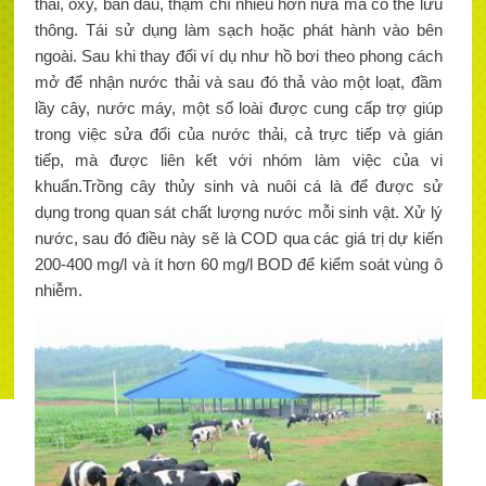
thải, oxy, ban đầu, thậm chí nhiều hơn nữa mà có thể lưu
thông. Tái sử dụng làm sạch hoặc phát hành vào bên
ngoài. Sau khi thay đổi ví dụ như hồ bơi theo phong cách
mở để nhận nước thải và sau đó thả vào một loạt, đầm
lầy cây, nước máy, một số loài được cung cấp trợ giúp
trong việc sửa đổi của nước thải, cả trực tiếp và gián
tiếp, mà được liên kết với nhóm làm việc của vi
khuẩn.Trồng cây thủy sinh và nuôi cá là để được sử
dụng trong quan sát chất lượng nước mỗi sinh vật. Xử lý
nước, sau đó điều này sẽ là COD qua các giá trị dự kiến
200-400 mg/l và ít hơn 60 mg/l BOD để kiểm soát vùng ô
nhiễm.