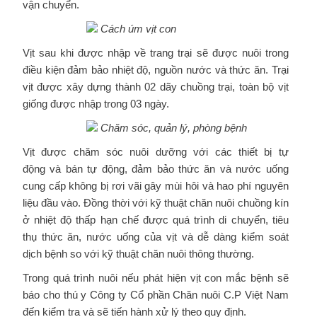
vận chuyển.
Cách úm vịt con
Vịt sau khi được nhập về trang trại sẽ được nuôi trong
điều kiện đảm bảo nhiệt độ, nguồn nước và thức ăn. Trại
vịt được xây dựng thành 02 dãy chuồng trại, toàn bộ vịt
giống được nhập trong 03 ngày.
Chăm
sóc, quản
lý,
phòng
bệnh
Vịt được chăm sóc nuôi dưỡng với các thiết bị tự
động và bán tự động, đảm bảo thức ăn và nước uống
cung cấp không bị rơi vãi gây mùi hôi và hao phí nguyên
liệu đầu vào. Đồng thời với kỹ thuật chăn nuôi chuồng kín
ở nhiệt độ thấp hạn chế được quá trình di chuyển, tiêu
thụ thức ăn, nước uống của vịt và dễ dàng kiểm soát
dịch bệnh so với kỹ thuật chăn nuôi thông thường.
Trong quá trình nuôi nếu phát hiện vịt con mắc bệnh sẽ
báo cho thú y Công ty Cổ phần Chăn nuôi C.P Việt Nam
đến kiểm tra và sẽ tiến hành xử lý theo quy định.