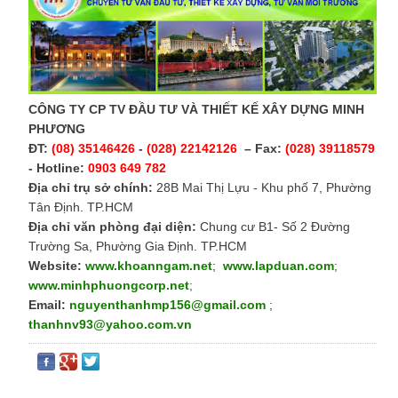
CÔNG TY CP TV ĐẦU TƯ VÀ THIẾT KẾ XÂY DỰNG MINH
PHƯƠNG
ĐT:
(08) 35146426
-
(028) 22142126
– Fax:
(028) 39118579
- Hotline:
0903 649 782
Địa chỉ trụ sở chính:
28B Mai Thị Lựu - Khu phố 7, Phường
Tân Định. TP.HCM
Địa chỉ văn phòng đại diện:
Chung cư B1- Số 2 Đường
Trường Sa, Phường Gia Định. TP.HCM
Website:
www.khoanngam.net
;
www.lapduan.com
;
www.minhphuongcorp.net
;
Email:
nguyenthanhmp156@gmail.com
;
thanhnv93@yahoo.com.vn