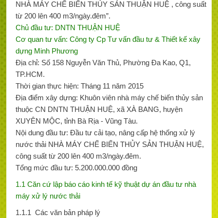
NHÀ MÁY CHẾ BIẾN THỦY SẢN THUẬN HUỆ , công suất
từ 200 lên 400 m3/ngày.đêm”.
Chủ đầu tư: DNTN THUẬN HUỆ
Cơ quan tư vấn: Công ty Cp Tư vấn đầu tư & Thiết kế xây
dựng Minh Phương
Địa chỉ: Số 158 Nguyễn Văn Thủ, Phường Đa Kao, Q1,
TP.HCM.
Thời gian thực hiện: Tháng 11 năm 2015
Địa điểm xây dựng: Khuôn viên nhà máy chế biến thủy sản
thuộc CN DNTN THUẬN HUỆ, xã XÀ BANG, huyện
XUYÊN MỘC, tỉnh Bà Rịa - Vũng Tàu.
Nội dung đầu tư: Đầu tư cải tạo, nâng cấp hệ thống xử lý
nước thải NHÀ MÁY CHẾ BIẾN THỦY SẢN THUẬN HUỆ,
công suất từ 200 lên 400 m3/ngày.đêm.
Tổng mức đầu tư: 5.200.000.000 đồng
1.1 Căn cứ lập báo cáo kinh tế kỹ thuật dự án đầu tư nhà
máy xử lý nước thải
1.1.1 Các văn bản pháp lý