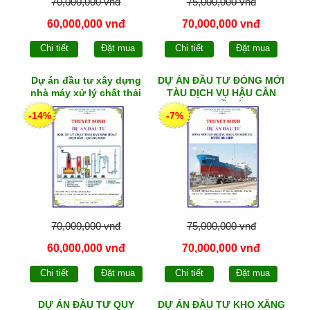
70,000,000 vnđ
75,000,000 vnđ
60,000,000 vnđ
70,000,000 vnđ
Chi tiết
Đặt mua
Chi tiết
Đặt mua
Dự án đầu tư xây dựng
DỰ ÁN ĐẦU TƯ ĐÓNG MỚI
nhà máy xử lý chất thải
TÀU DỊCH VỤ HẬU CẦN
sinh hoạt theo công nghệ
NGHỀ CÁ
-14%
-7%
mới
70,000,000 vnđ
75,000,000 vnđ
60,000,000 vnđ
70,000,000 vnđ
Chi tiết
Đặt mua
Chi tiết
Đặt mua
DỰ ÁN ĐẦU TƯ QUY
DỰ ÁN ĐẦU TƯ KHO XĂNG