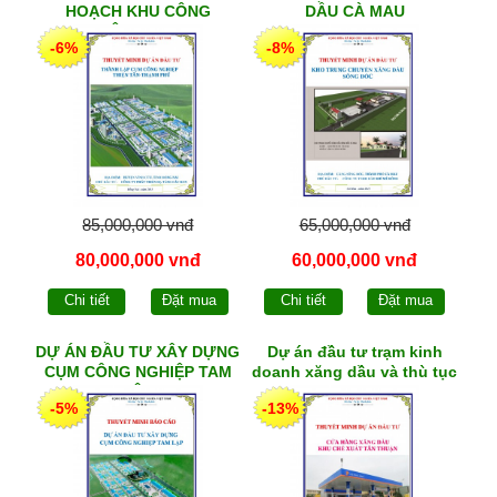
HOẠCH KHU CÔNG
DẦU CÀ MAU
NGHIỆP PHỤ TRỢ
-6%
-8%
85,000,000 vnđ
65,000,000 vnđ
80,000,000 vnđ
60,000,000 vnđ
Chi tiết
Đặt mua
Chi tiết
Đặt mua
DỰ ÁN ĐẦU TƯ XÂY DỰNG
Dự án đầu tư trạm kinh
CỤM CÔNG NGHIỆP TAM
doanh xăng dầu và thù tục
LẬP
xin phép đầu tư cây xăng
-5%
-13%