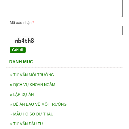
Mã xác nhận
*
DANH MỤC
»
TƯ VẤN MÔI TRƯỜNG
»
DỊCH VỤ KHOAN NGẦM
»
LẬP DỰ ÁN
»
ĐỀ ÁN BẢO VỆ MÔI TRƯỜNG
»
MẪU HỒ SƠ DỰ THẦU
»
TƯ VẤN ĐẦU TƯ