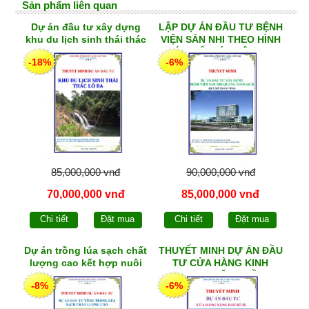
Sản phẩm liên quan
Dự án đầu tư xây dựng
LẬP DỰ ÁN ĐẦU TƯ BỆNH
khu du lịch sinh thái thác
VIỆN SẢN NHI THEO HÌNH
Lô Ba
THỨC ĐỐI TÁC CÔNG TƯ
-18%
-6%
PPP
85,000,000 vnđ
90,000,000 vnđ
70,000,000 vnđ
85,000,000 vnđ
Chi tiết
Đặt mua
Chi tiết
Đặt mua
Dự án trồng lúa sạch chất
THUYẾT MINH DỰ ÁN ĐẦU
lượng cao kết hợp nuôi
TƯ CỬA HÀNG KINH
tôm quảng canh
DOANH XĂNG DẦU
-8%
-6%