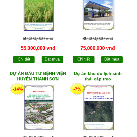
60,000,000 vnđ
80,000,000 vnđ
55,000,000 vnđ
75,000,000 vnđ
Chi tiết
Đặt mua
Chi tiết
Đặt mua
DỰ ÁN ĐẦU TƯ BỆNH VIỆN
Dự án khu du lịch sinh
HUYỆN THANH SƠN
thái cáp treo
-14%
-7%