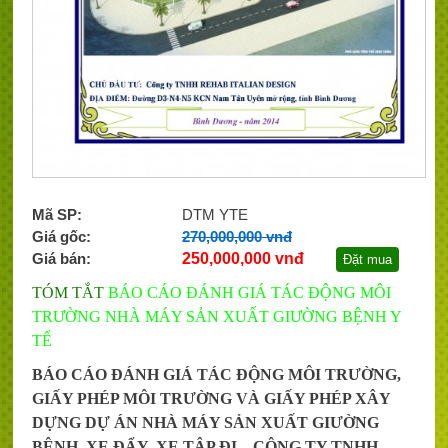
Mã SP:
DTM YTE
Giá gốc:
270,000,000 vnđ
Giá bán:
250,000,000 vnđ
Đặt mua
TÓM TẮT
BÁO CÁO ĐÁNH GIÁ TÁC ĐỘNG MÔI
TRƯỜNG NHÀ MÁY SẢN XUẤT GIƯỜNG BỆNH Y
TẾ
BÁO CÁO ĐÁNH GIÁ TÁC ĐỘNG MÔI TRƯỜNG,
GIẤY PHÉP MÔI TRƯỜNG VÀ GIẤY PHÉP XÂY
DỰNG DỰ ÁN NHÀ MÁY SẢN XUẤT GIƯỜNG
BỆNH, XE ĐẨY, XE TẬP ĐI – CÔNG TY TNHH