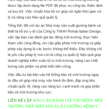
được lập dưới dạng file PDF để phục vụ công tác thẩm định
và lưu trữ. Việc chuẩn hóa hồ sơ giúp rút ngắn thời gian xử
lý và nâng cao hiệu quả quản lý.
Tổng thể, đối với dự án Nhà máy sản xuất giường bệnh và
thiết bị hỗ trợ y tế của Công ty TNHH Rehab Italian Design,
việc lập báo cáo đánh giá tác động môi trường, thực hiện
tham vấn cộng đồng, xin cấp giấy phép môi trường và giấy
phép xây dựng là các bước không thể thiếu. Đây không chỉ
là yêu cầu pháp lý mà còn là công cụ quản lý hiệu quả giúp
doanh nghiệp kiểm soát rủi ro môi trường, nâng cao chất
lượng sản phẩm và phát triển bền vững.
Việc đầu tư bài bản vào hệ thống bảo vệ môi trường ngay
từ đầu sẽ giúp nhà máy vận hành ổn định, đáp ứng tiêu
chuẩn quốc tế, nâng cao năng lực cạnh tranh và góp phần
bảo vệ môi trường khu vực.
LIÊN HỆ LẬP
BÁO CÁO ĐÁNH GIÁ TÁC ĐỘNG MÔI
TRƯỜNG NHÀ MÁY SẢN XUẤT GIƯỜNG BỆNH Y