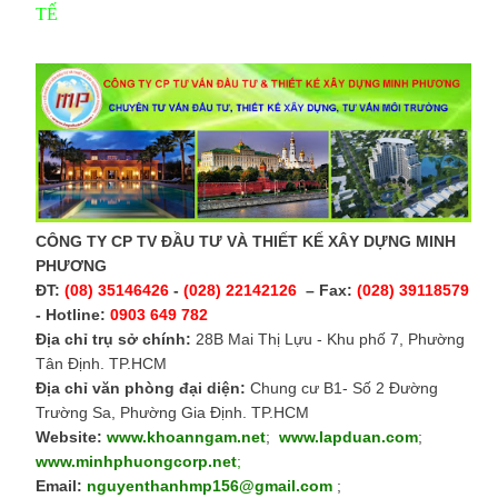
TẾ
CÔNG TY CP TV ĐẦU TƯ VÀ THIẾT KẾ XÂY DỰNG MINH
PHƯƠNG
ĐT:
(08) 35146426
-
(028) 22142126
– Fax:
(028) 39118579
- Hotline:
0903 649 782
Địa chỉ trụ sở chính:
28B Mai Thị Lựu - Khu phố 7, Phường
Tân Định. TP.HCM
Địa chỉ văn phòng đại diện:
Chung cư B1- Số 2 Đường
Trường Sa, Phường Gia Định. TP.HCM
Website:
www.khoanngam.net
;
www.lapduan.com
;
www.minhphuongcorp.net
;
Email:
nguyenthanhmp156@gmail.com
;