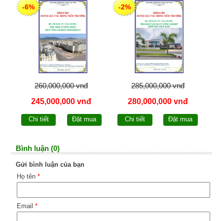
-6%
-2%
260,000,000 vnđ
285,000,000 vnđ
245,000,000 vnđ
280,000,000 vnđ
Chi tiết
Đặt mua
Chi tiết
Đặt mua
Bình luận (0)
Gửi bình luận của bạn
Họ tên
*
Email
*