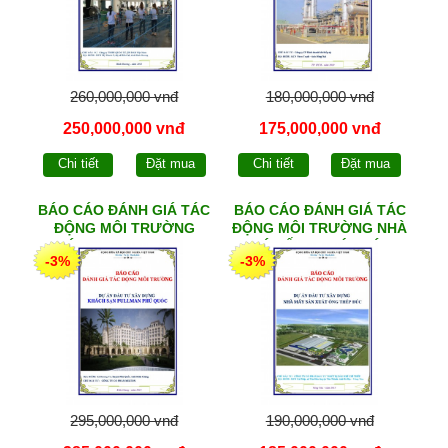
260,000,000 vnđ
180,000,000 vnđ
250,000,000 vnđ
175,000,000 vnđ
Chi tiết
Đặt mua
Chi tiết
Đặt mua
BÁO CÁO ĐÁNH GIÁ TÁC
BÁO CÁO ĐÁNH GIÁ TÁC
ĐỘNG MÔI TRƯỜNG
ĐỘNG MÔI TRƯỜNG NHÀ
KHÁCH SẠN PULLMAN
MÁY ỐNG THÉP ĐÚC
-3%
-3%
PHÚ QUỐC
295,000,000 vnđ
190,000,000 vnđ