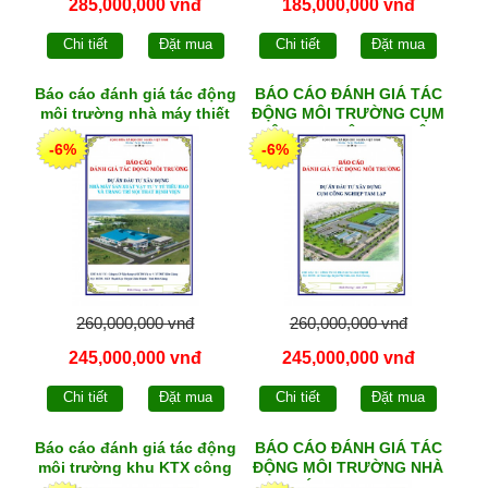
285,000,000 vnđ
185,000,000 vnđ
Chi tiết
Đặt mua
Chi tiết
Đặt mua
Báo cáo đánh giá tác động
BÁO CÁO ĐÁNH GIÁ TÁC
môi trường nhà máy thiết
ĐỘNG MÔI TRƯỜNG CỤM
bị y tế tiêu hao
CÔNG NGHIỆP TAM LẬP
-6%
-6%
260,000,000 vnđ
260,000,000 vnđ
245,000,000 vnđ
245,000,000 vnđ
Chi tiết
Đặt mua
Chi tiết
Đặt mua
Báo cáo đánh giá tác động
BÁO CÁO ĐÁNH GIÁ TÁC
môi trường khu KTX công
ĐỘNG MÔI TRƯỜNG NHÀ
nhân
MÁY KINGTECH