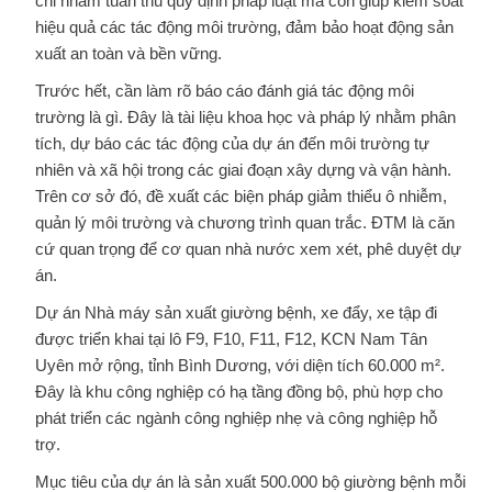
chỉ nhằm tuân thủ quy định pháp luật mà còn giúp kiểm soát
hiệu quả các tác động môi trường, đảm bảo hoạt động sản
xuất an toàn và bền vững.
Trước hết, cần làm rõ báo cáo đánh giá tác động môi
trường là gì. Đây là tài liệu khoa học và pháp lý nhằm phân
tích, dự báo các tác động của dự án đến môi trường tự
nhiên và xã hội trong các giai đoạn xây dựng và vận hành.
Trên cơ sở đó, đề xuất các biện pháp giảm thiểu ô nhiễm,
quản lý môi trường và chương trình quan trắc. ĐTM là căn
cứ quan trọng để cơ quan nhà nước xem xét, phê duyệt dự
án.
Dự án Nhà máy sản xuất giường bệnh, xe đẩy, xe tập đi
được triển khai tại lô F9, F10, F11, F12, KCN Nam Tân
Uyên mở rộng, tỉnh Bình Dương, với diện tích 60.000 m².
Đây là khu công nghiệp có hạ tầng đồng bộ, phù hợp cho
phát triển các ngành công nghiệp nhẹ và công nghiệp hỗ
trợ.
Mục tiêu của dự án là sản xuất 500.000 bộ giường bệnh mỗi