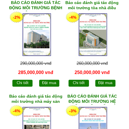
BÁO CÁO ĐÁNH GIÁ TÁC
Báo cáo đánh giá tác động
ĐỘNG MÔI TRƯỜNG BỆNH
môi trường tòa nhà điều
VIỆN ĐA KHOA
hành và sản xuất phần
-2%
-4%
mềm
290,000,000 vnđ
260,000,000 vnđ
285,000,000 vnđ
250,000,000 vnđ
Chi tiết
Đặt mua
Chi tiết
Đặt mua
Báo cáo đánh giá tác động
BÁO CÁO ĐÁNH GIÁ TÁC
môi trường nhà máy sản
ĐỘNG MÔI TRƯỜNG HỆ
xuất dây và lưới đánh cá
THỐNG PHÂN PHỐI KHÍ
-4%
-3%
công nghiệp
THẤP ÁP