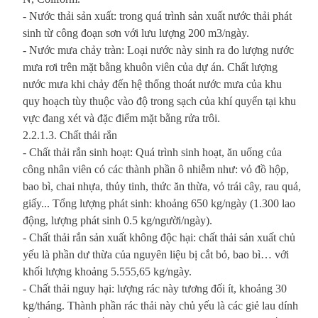
- Nước thải sản xuất: trong quá trình sản xuất nước thải phát
sinh từ công đoạn sơn với lưu lượng 200 m3/ngày.
- Nước mưa chảy tràn: Loại nước này sinh ra do lượng nước
mưa rơi trên mặt bằng khuôn viên của dự án. Chất lượng
nước mưa khi chảy đến hệ thống thoát nước mưa của khu
quy hoạch tùy thuộc vào độ trong sạch của khí quyển tại khu
vực đang xét và đặc điểm mặt bằng rửa trôi.
2.2.1.3. Chất thải rắn
- Chất thải rắn sinh hoạt: Quá trình sinh hoạt, ăn uống của
công nhân viên có các thành phần ô nhiễm như: vỏ đồ hộp,
bao bì, chai nhựa, thủy tinh, thức ăn thừa, vỏ trái cây, rau quả,
giấy... Tổng lượng phát sinh: khoảng 650 kg/ngày (1.300 lao
động, lượng phát sinh 0.5 kg/người/ngày).
- Chất thải rắn sản xuất không độc hại: chất thải sản xuất chủ
yếu là phần dư thừa của nguyên liệu bị cắt bỏ, bao bì… với
khối lượng khoảng 5.555,65 kg/ngày.
- Chất thải nguy hại: lượng rác này tương đối ít, khoảng 30
kg/tháng. Thành phần rác thải này chủ yếu là các giẻ lau dính