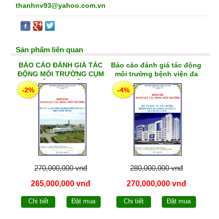
thanhnv93@yahoo.com.vn
Sản phẩm liên quan
BÁO CÁO ĐÁNH GIÁ TÁC
Báo cáo đánh giá tác động
ĐỘNG MÔI TRƯỜNG CỤM
môi trường bệnh viện đa
CÔNG NGHIỆP
khoa xuyên á
-2%
-4%
270,000,000 vnđ
280,000,000 vnđ
265,000,000 vnđ
270,000,000 vnđ
Chi tiết
Đặt mua
Chi tiết
Đặt mua