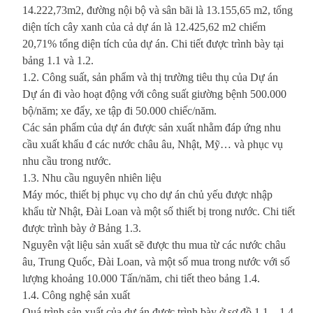
14.222,73m2, đường nội bộ và sân bãi là 13.155,65 m2, tổng
diện tích cây xanh của cả dự án là 12.425,62 m2 chiếm
20,71% tổng diện tích của dự án. Chi tiết được trình bày tại
bảng 1.1 và 1.2.
1.2. Công suất, sản phẩm và thị trường tiêu thụ của Dự án
Dự án đi vào hoạt động với công suất giường bệnh 500.000
bộ/năm; xe đẩy, xe tập đi 50.000 chiếc/năm.
Các sản phẩm của dự án được sản xuất nhằm đáp ứng nhu
cầu xuất khẩu đ các nước châu âu, Nhật, Mỹ… và phục vụ
nhu cầu trong nước.
1.3. Nhu cầu nguyên nhiên liệu
Máy móc, thiết bị phục vụ cho dự án chủ yếu được nhập
khẩu từ Nhật, Đài Loan và một số thiết bị trong nước. Chi tiết
được trình bày ở Bảng 1.3.
Nguyên vật liệu sản xuất sẽ được thu mua từ các nước châu
âu, Trung Quốc, Đài Loan, và một số mua trong nước với số
lượng khoảng 10.000 Tấn/năm, chi tiết theo bảng 1.4.
1.4. Công nghệ sản xuất
Quá trình sản xuất của dự án được trình bày ở sơ đồ 1.1 – 1.4.