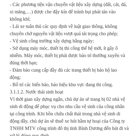
- Các phương tiện vận chuyển vật liệu xây dựng (đất, cát, đá,
xi măng,…) được che đậy kín để tránh bụi phát tán vào
không khí;
- Lái xe tuân thủ các quy định về luật giao thông, không
chuyên chở nguyên vật liệu vượt quá tải trọng cho phép;
- Vệ sinh công trường xây dựng hằng ngày;
- Sử dụng máy móc, thiết bị thi công thế hệ mới, ít gây ô
nhiễm. Máy móc, thiết bị phải được bảo trì thường xuyên và
đúng thời hạn;
- Đảm bảo cung cấp đầy đủ các trang thiết bị bảo hộ lao
động;
- Bố trí các biển báo, báo hiệu khu vực đang thi công.
3.1.1.2. Nước thải sinh hoạt
Vì thời gian xây dựng ngắn, chủ dự án sẽ trang bị 02 nhà vệ
sinh di động để phục vụ cho nhu cầu vệ sinh của công nhân
tại công trình. Khi bồn chứa chất thải trong nhà vệ sinh di
động đầy, chủ dự án sẽ thuê xe hút hầm tự hoại của Công ty
TNHH MTV công trình đô thị tỉnh Bình Dương đến hút đi và
xử lý đúng quy định.