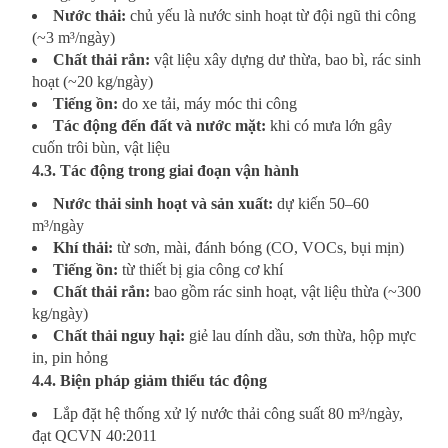
Nước thải:
chủ yếu là nước sinh hoạt từ đội ngũ thi công
(~3 m³/ngày)
Chất thải rắn:
vật liệu xây dựng dư thừa, bao bì, rác sinh
hoạt (~20 kg/ngày)
Tiếng ồn:
do xe tải, máy móc thi công
Tác động đến đất và nước mặt:
khi có mưa lớn gây
cuốn trôi bùn, vật liệu
4.3. Tác động trong giai đoạn vận hành
Nước thải sinh hoạt và sản xuất:
dự kiến 50–60
m³/ngày
Khí thải:
từ sơn, mài, đánh bóng (CO, VOCs, bụi mịn)
Tiếng ồn:
từ thiết bị gia công cơ khí
Chất thải rắn:
bao gồm rác sinh hoạt, vật liệu thừa (~300
kg/ngày)
Chất thải nguy hại:
giẻ lau dính dầu, sơn thừa, hộp mực
in, pin hỏng
4.4. Biện pháp giảm thiểu tác động
Lắp đặt hệ thống xử lý nước thải công suất 80 m³/ngày,
đạt QCVN 40:2011