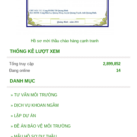
Hồ sơ mời thầu chào hàng cạnh tranh
THỐNG KÊ LƯỢT XEM
Tổng truy cập
2,899,852
Đang online
14
DANH MỤC
»
TƯ VẤN MÔI TRƯỜNG
»
DỊCH VỤ KHOAN NGẦM
»
LẬP DỰ ÁN
»
ĐỀ ÁN BẢO VỆ MÔI TRƯỜNG
»
MẪU HỒ SƠ DỰ THẦU