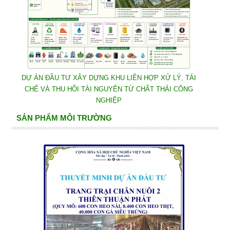
DỰ ÁN ĐẦU TƯ XÂY DỰNG KHU LIÊN HỢP XỬ LÝ, TÁI
CHẾ VÀ THU HỒI TÀI NGUYÊN TỪ CHẤT THẢI CÔNG
NGHIỆP
SẢN PHẨM MÔI TRƯỜNG