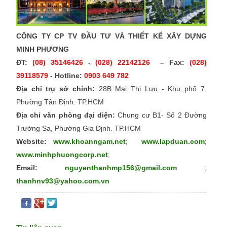
CÔNG TY CP TV ĐẦU TƯ VÀ THIẾT KẾ XÂY DỰNG
MINH PHƯƠNG
ĐT:
(08) 35146426
-
(028) 22142126
– Fax:
(028)
39118579
- Hotline:
0903 649 782
Địa chỉ trụ sở chính:
28B Mai Thị Lựu - Khu phố 7,
Phường Tân Định. TP.HCM
Địa chỉ văn phòng đại diện:
Chung cư B1- Số 2 Đường
Trường Sa, Phường Gia Định. TP.HCM
Website:
www.khoanngam.net
;
www.lapduan.com
;
www.minhphuongcorp.net
;
Email:
nguyenthanhmp156@gmail.com
;
thanhnv93@yahoo.com.vn