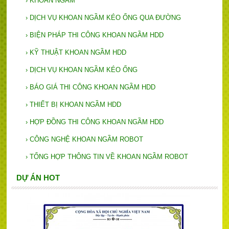
›
KHOAN NGẦM
›
DỊCH VỤ KHOAN NGẦM KÉO ỐNG QUA ĐƯỜNG
›
BIỆN PHÁP THI CÔNG KHOAN NGẦM HDD
›
KỸ THUẬT KHOAN NGẦM HDD
›
DỊCH VỤ KHOAN NGẦM KÉO ỐNG
›
BÁO GIÁ THI CÔNG KHOAN NGẦM HDD
›
THIẾT BỊ KHOAN NGẦM HDD
›
HỢP ĐỒNG THI CÔNG KHOAN NGẦM HDD
›
CÔNG NGHỆ KHOAN NGẦM ROBOT
›
TỔNG HỢP THÔNG TIN VỀ KHOAN NGẦM ROBOT
DỰ ÁN HOT