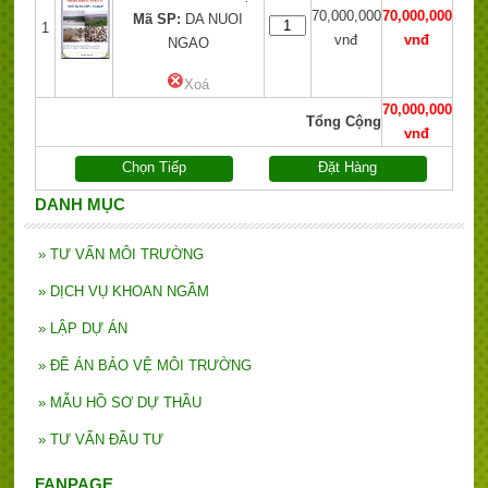
70,000,000
70,000,000
Mã SP:
DA NUOI
1
vnđ
vnđ
NGAO
Xoá
70,000,000
Tổng Cộng
vnđ
Chọn Tiếp
Đặt Hàng
DANH MỤC
»
TƯ VẤN MÔI TRƯỜNG
»
DỊCH VỤ KHOAN NGẦM
»
LẬP DỰ ÁN
»
ĐỀ ÁN BẢO VỆ MÔI TRƯỜNG
»
MẪU HỒ SƠ DỰ THẦU
»
TƯ VẤN ĐẦU TƯ
FANPAGE