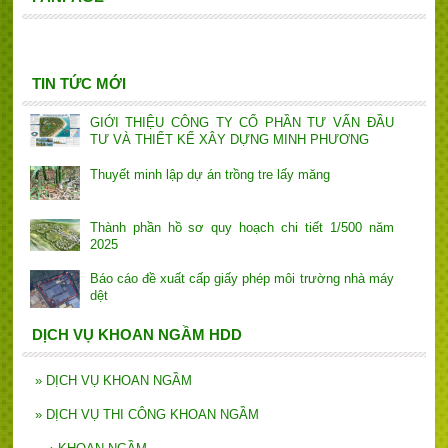
TIN TỨC MỚI
GIỚI THIỆU CÔNG TY CỔ PHẦN TƯ VẤN ĐẦU
TƯ VÀ THIẾT KẾ XÂY DỰNG MINH PHƯƠNG
Thuyết minh lập dự án trồng tre lấy măng
Thành phần hồ sơ quy hoạch chi tiết 1/500 năm
2025
Báo cáo đề xuất cấp giấy phép môi trường nhà máy
dệt
DỊCH VỤ KHOAN NGẦM HDD
»
DỊCH VỤ KHOAN NGẦM
»
DỊCH VỤ THI CÔNG KHOAN NGẦM