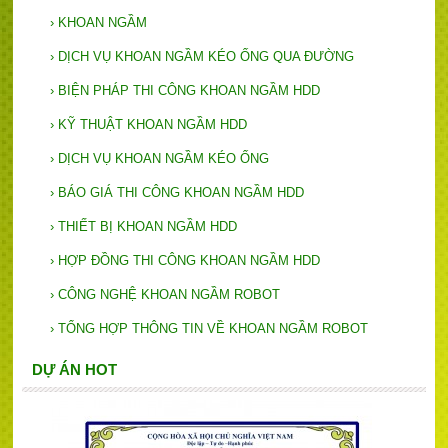
›
KHOAN NGẦM
›
DỊCH VỤ KHOAN NGẦM KÉO ỐNG QUA ĐƯỜNG
›
BIỆN PHÁP THI CÔNG KHOAN NGẦM HDD
›
KỸ THUẬT KHOAN NGẦM HDD
›
DỊCH VỤ KHOAN NGẦM KÉO ỐNG
›
BÁO GIÁ THI CÔNG KHOAN NGẦM HDD
›
THIẾT BỊ KHOAN NGẦM HDD
›
HỢP ĐỒNG THI CÔNG KHOAN NGẦM HDD
›
CÔNG NGHỆ KHOAN NGẦM ROBOT
›
TỔNG HỢP THÔNG TIN VỀ KHOAN NGẦM ROBOT
DỰ ÁN HOT