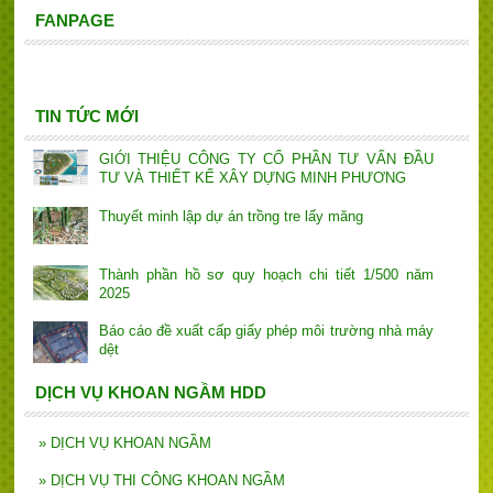
FANPAGE
TIN TỨC MỚI
GIỚI THIỆU CÔNG TY CỔ PHẦN TƯ VẤN ĐẦU
TƯ VÀ THIẾT KẾ XÂY DỰNG MINH PHƯƠNG
Thuyết minh lập dự án trồng tre lấy măng
Thành phần hồ sơ quy hoạch chi tiết 1/500 năm
2025
Báo cáo đề xuất cấp giấy phép môi trường nhà máy
dệt
DỊCH VỤ KHOAN NGẦM HDD
»
DỊCH VỤ KHOAN NGẦM
»
DỊCH VỤ THI CÔNG KHOAN NGẦM