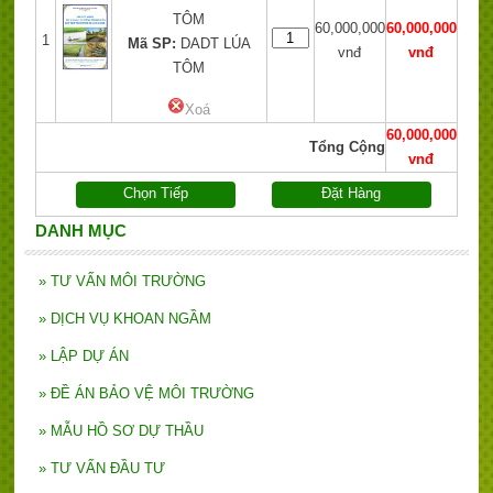
TÔM
60,000,000
60,000,000
1
Mã SP:
DADT LÚA
vnđ
vnđ
TÔM
Xoá
60,000,000
Tổng Cộng
vnđ
Chọn Tiếp
Đặt Hàng
DANH MỤC
»
TƯ VẤN MÔI TRƯỜNG
»
DỊCH VỤ KHOAN NGẦM
»
LẬP DỰ ÁN
»
ĐỀ ÁN BẢO VỆ MÔI TRƯỜNG
»
MẪU HỒ SƠ DỰ THẦU
»
TƯ VẤN ĐẦU TƯ