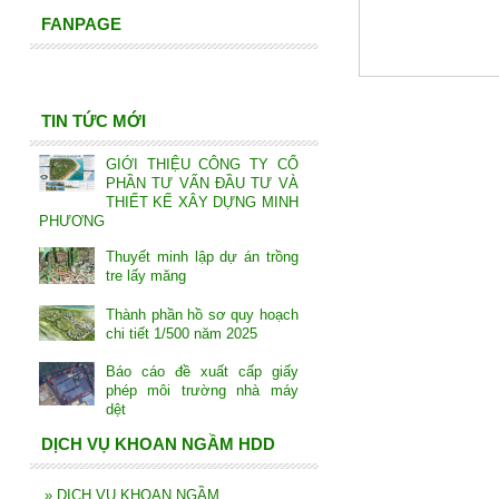
FANPAGE
TIN TỨC MỚI
GIỚI THIỆU CÔNG TY CỔ
PHẦN TƯ VẤN ĐẦU TƯ VÀ
THIẾT KẾ XÂY DỰNG MINH
PHƯƠNG
Thuyết minh lập dự án trồng
tre lấy măng
Thành phần hồ sơ quy hoạch
chi tiết 1/500 năm 2025
Báo cáo đề xuất cấp giấy
phép môi trường nhà máy
dệt
DỊCH VỤ KHOAN NGẦM HDD
»
DỊCH VỤ KHOAN NGẦM