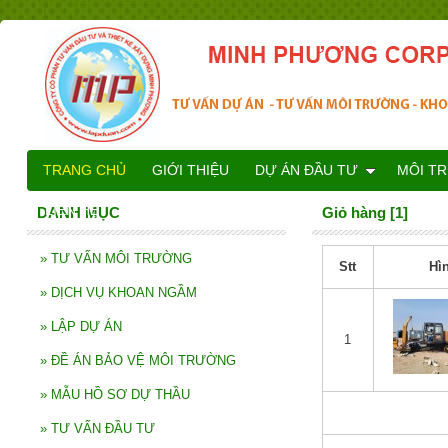
TRANG CHỦ
GIỚI THIỆU
DỰ ÁN ĐẦU TƯ
MÔI T
LIÊN HỆ
DANH MỤC
Giỏ hàng [1]
»
TƯ VẤN MÔI TRƯỜNG
Stt
Hì
»
DỊCH VỤ KHOAN NGẦM
»
LẬP DỰ ÁN
1
»
ĐỀ ÁN BẢO VỆ MÔI TRƯỜNG
»
MẪU HỒ SƠ DỰ THẦU
»
TƯ VẤN ĐẦU TƯ